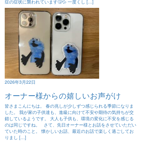
症の症状に襲われています🤧💦 一度くし […]
2026年3月22日
オーナー様からの嬉しいお声がけ
皆さまこんにちは。 春の兆しが少しずつ感じられる季節になりま
した。 我が家の子供達も、進級に向けて不安や期待の気持ちが交
錯しているようです。 大人も子供も、環境の変化に不安を感じる
のは同じですね。 さて、先日オーナー様とお話をさせていただい
ていた時のこと。 懐かしいお話、最近のお話で楽しく過ごしてお
りまし […]