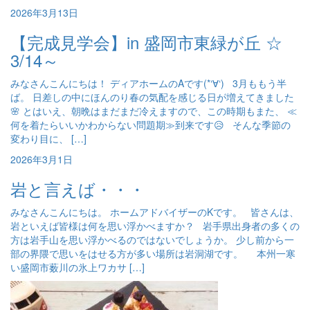
2026年3月13日
【完成見学会】in 盛岡市東緑が丘 ☆
3/14～
みなさんこんにちは！ ディアホームのAです(*‘∀‘) 3月ももう半
ば。 日差しの中にほんのり春の気配を感じる日が増えてきました
🌸 とはいえ、朝晩はまだまだ冷えますので、この時期もまた、 ≪
何を着たらいいかわからない問題期≫到来です😥 そんな季節の
変わり目に、 […]
2026年3月1日
岩と言えば・・・
みなさんこんにちは。 ホームアドバイザーのKです。 皆さんは、
岩といえば皆様は何を思い浮かべますか？ 岩手県出身者の多くの
方は岩手山を思い浮かべるのではないでしょうか。 少し前から一
部の界隈で思いをはせる方が多い場所は岩洞湖です。 本州一寒
い盛岡市薮川の氷上ワカサ […]