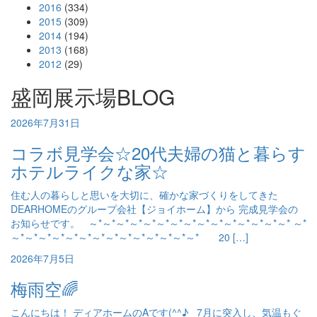
2016
(334)
2015
(309)
2014
(194)
2013
(168)
2012
(29)
盛岡展示場BLOG
2026年7月31日
コラボ見学会☆20代夫婦の猫と暮らす
ホテルライクな家☆
住む人の暮らしと思いを大切に、確かな家づくりをしてきた
DEARHOMEのグループ会社【ジョイホーム】から 完成見学会の
お知らせです。 ～*～*～*～*～*～*～*～*～*～*～*～*～*～*～* ～*
～*～*～*～*～*～*～*～*～*～*～*～*～*～* 20 […]
2026年7月5日
梅雨空🌈
こんにちは！ ディアホームのAです(^^♪ 7月に突入し、気温もぐ