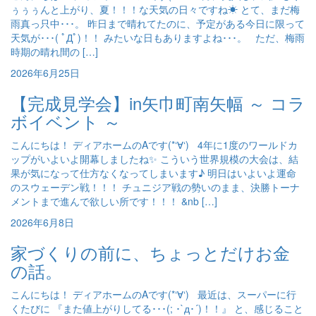
ぅぅぅんと上がり、夏！！！な天気の日々ですね☀ とて、まだ梅
雨真っ只中･･･。 昨日まで晴れてたのに、予定がある今日に限って
天気が･･･( ﾟДﾟ)！！ みたいな日もありますよね･･･。 ただ、梅雨
時期の晴れ間の […]
2026年6月25日
【完成見学会】in矢巾町南矢幅 ～ コラ
ボイベント ～
こんにちは！ ディアホームのAです(*‘∀‘) 4年に1度のワールドカ
ップがいよいよ開幕しましたね✨ こういう世界規模の大会は、結
果が気になって仕方なくなってしまいます♪ 明日はいよいよ運命
のスウェーデン戦！！！ チュニジア戦の勢いのまま、決勝トーナ
メントまで進んで欲しい所です！！！ &nb […]
2026年6月8日
家づくりの前に、ちょっとだけお金
の話。
こんにちは！ ディアホームのAです(*‘∀‘) 最近は、スーパーに行
くたびに 『また値上がりしてる･･･(; ･`д･´)！！』 と、感じること