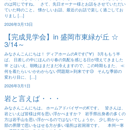
のは同じですね。 さて、先日オーナー様とお話をさせていただい
ていた時のこと。 懐かしいお話、最近のお話で楽しく過ごしてお
りまし […]
2026年3月13日
【完成見学会】in 盛岡市東緑が丘 ☆
3/14～
みなさんこんにちは！ ディアホームのAです(*‘∀‘) 3月ももう半
ば。 日差しの中にほんのり春の気配を感じる日が増えてきました
🌸 とはいえ、朝晩はまだまだ冷えますので、この時期もまた、 ≪
何を着たらいいかわからない問題期≫到来です😥 そんな季節の
変わり目に、 […]
2026年3月1日
岩と言えば・・・
みなさんこんにちは。 ホームアドバイザーのKです。 皆さんは、
岩といえば皆様は何を思い浮かべますか？ 岩手県出身者の多くの
方は岩手山を思い浮かべるのではないでしょうか。 少し前から一
部の界隈で思いをはせる方が多い場所は岩洞湖です。 本州一寒