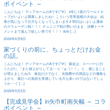
ボイベント ～
こんにちは！ ディアホームのAです(*‘∀‘) 4年に1度のワールドカ
ップがいよいよ開幕しましたね✨ こういう世界規模の大会は、結
果が気になって仕方なくなってしまいます♪ 明日はいよいよ運命
のスウェーデン戦！！！ チュニジア戦の勢いのまま、決勝トーナ
メントまで進んで欲しい所です！！！ &nb […]
2026年6月8日
家づくりの前に、ちょっとだけお金
の話。
こんにちは！ ディアホームのAです(*‘∀‘) 最近は、スーパーに行
くたびに 『また値上がりしてる･･･(; ･`д･´)！！』 と、感じること
が増えましたね💦 食品だけでなく、光熱費や日用品などの価格も
上がり、家計への負担を実感している方も多いのではないでしょ
うか･･･(´ […]
2026年5月2日
【完成見学会】in矢巾町南矢幅 ～ コラ
ボイベント ～