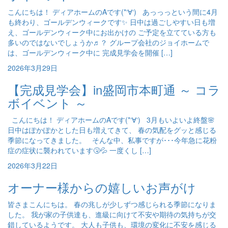
こんにちは！ ディアホームのAです(*‘∀‘) あっっっという間に4月
も終わり、ゴールデンウィークです✨ 日中は過ごしやすい日も増
え、ゴールデンウィーク中にお出かけの ご予定を立てている方も
多いのではないでしょうか♬？ グループ会社のジョイホームで
は、ゴールデンウィーク中に 完成見学会を開催 […]
2026年3月29日
【完成見学会】in盛岡市本町通 ～ コラ
ボイベント ～
こんにちは！ ディアホームのAです(*‘∀‘) 3月もいよいよ終盤🌸
日中はぽかぽかとした日も増えてきて、 春の気配をグッと感じる
季節になってきました。 そんな中、私事ですが･･･今年急に花粉
症の症状に襲われています🤧💦 一度くし […]
2026年3月22日
オーナー様からの嬉しいお声がけ
皆さまこんにちは。 春の兆しが少しずつ感じられる季節になりま
した。 我が家の子供達も、進級に向けて不安や期待の気持ちが交
錯しているようです。 大人も子供も、環境の変化に不安を感じる