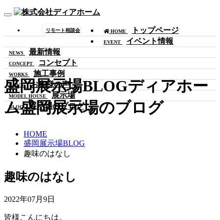
Toggle
navigation
トップページ
リモート相談会
HOME
イベント情報
EVENT
最新情報
NEWS
コンセプト
CONCEPT
施工事例
WORKS
盛岡展示場BLOG
ディアホー
お客様の声
VOICE
展示場
MODEL HOUSE
ム盛岡展示場のブログ
展示場のブログ
BLOG
HOME
盛岡展示場BLOG
趣味のはなし
趣味のはなし
2022年07月9日
皆様こんにちは。