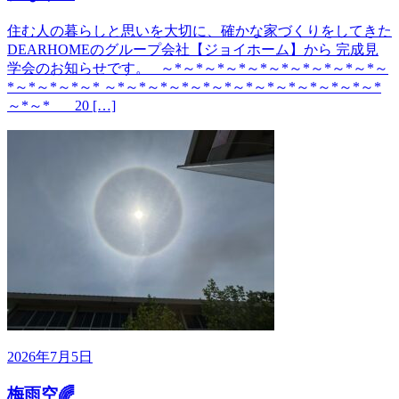
住む人の暮らしと思いを大切に、確かな家づくりをしてきた
DEARHOMEのグループ会社【ジョイホーム】から 完成見
学会のお知らせです。 ～*～*～*～*～*～*～*～*～*～*～
*～*～*～*～* ～*～*～*～*～*～*～*～*～*～*～*～*～*
～*～* 20 […]
2026年7月5日
梅雨空🌈