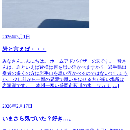
2026年3月1日
岩と言えば・・・
みなさんこんにちは。 ホームアドバイザーのKです。 皆さ
んは、岩といえば皆様は何を思い浮かべますか？ 岩手県出
身者の多くの方は岩手山を思い浮かべるのではないでしょう
か。 少し前から一部の界隈で思いをはせる方が多い場所は
岩洞湖です。 本州一寒い盛岡市薮川の氷上ワカサ […]
2026年2月17日
いまさら気づいた？好き…。