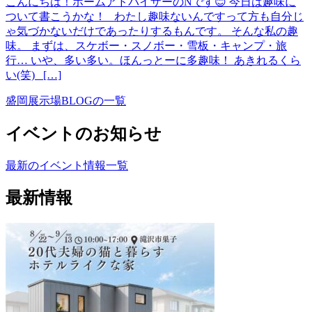
こんにちは！ホームアドバイザーのNです😊 今日は趣味に
ついて書こうかな！ わたし趣味ないんですって方も自分じ
ゃ気づかないだけであったりするもんです。 そんな私の趣
味。 まずは、スケボー・スノボー・雪板・キャンプ・旅
行… いや、多い多い。ほんっとーに多趣味！ あきれるくら
い(笑) […]
盛岡展示場BLOGの一覧
イベントのお知らせ
最新のイベント情報一覧
最新情報