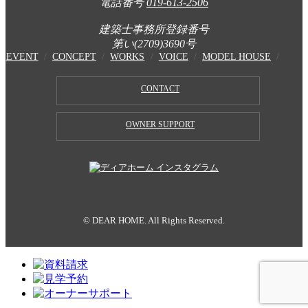
電話番号
019-613-2506
建築士事務所登録番号
第い(2709)3690号
EVENT
CONCEPT
WORKS
VOICE
MODEL HOUSE
CONTACT
OWNER SUPPORT
© DEAR HOME. All Rights Reserved.