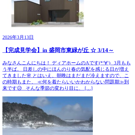
2026年3月13日
【完成見学会】in 盛岡市東緑が丘 ☆ 3/14～
みなさんこんにちは！ ディアホームのAです(*‘∀‘) 3月もも
う半ば。 日差しの中にほんのり春の気配を感じる日が増え
てきました🌸 とはいえ、朝晩はまだまだ冷えますので、こ
の時期もまた、 ≪何を着たらいいかわからない問題期≫到
来です😥 そんな季節の変わり目に、 […]