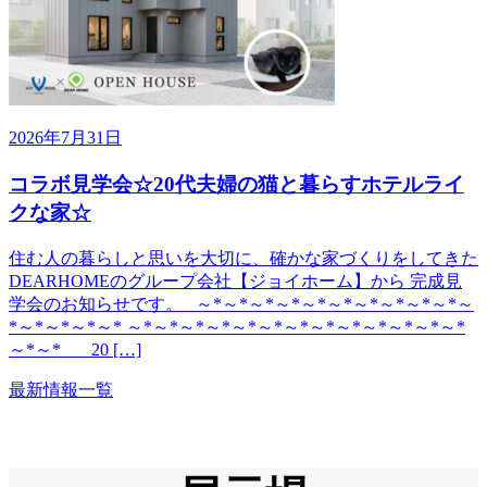
2026年7月31日
コラボ見学会☆20代夫婦の猫と暮らすホテルライ
クな家☆
住む人の暮らしと思いを大切に、確かな家づくりをしてきた
DEARHOMEのグループ会社【ジョイホーム】から 完成見
学会のお知らせです。 ～*～*～*～*～*～*～*～*～*～*～
*～*～*～*～* ～*～*～*～*～*～*～*～*～*～*～*～*～*
～*～* 20 […]
最新情報一覧