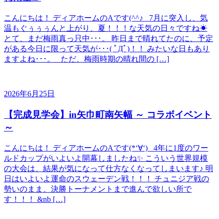
こんにちは！ ディアホームのAです(^^♪ 7月に突入し、気
温もぐぅぅぅんと上がり、夏！！！な天気の日々ですね☀
とて、まだ梅雨真っ只中･･･。 昨日まで晴れてたのに、予定
がある今日に限って天気が･･･( ﾟДﾟ)！！ みたいな日もあり
ますよね･･･。 ただ、梅雨時期の晴れ間の […]
2026年6月25日
【完成見学会】in矢巾町南矢幅 ～ コラボイベント
～
こんにちは！ ディアホームのAです(*‘∀‘) 4年に1度のワー
ルドカップがいよいよ開幕しましたね✨ こういう世界規模
の大会は、結果が気になって仕方なくなってしまいます♪ 明
日はいよいよ運命のスウェーデン戦！！！ チュニジア戦の
勢いのまま、決勝トーナメントまで進んで欲しい所で
す！！！ &nb […]