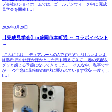
プ会社のジョイホームでは、ゴールデンウィーク中に 完成
見学会を開催 […]
2026年3月29日
【完成見学会】in盛岡市本町通 ～ コラボイベント
～
こんにちは！ ディアホームのAです(*‘∀‘) 3月もいよいよ
終盤🌸 日中はぽかぽかとした日も増えてきて、 春の気配を
グッと感じる季節になってきました。 そんな中、私事です
が･･･今年急に花粉症の症状に襲われています🤧💦 一度くし
[…]