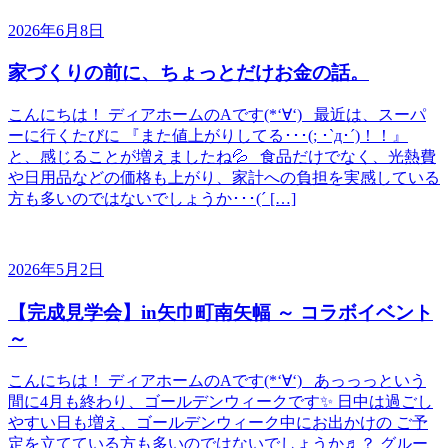
2026年6月8日
家づくりの前に、ちょっとだけお金の話。
こんにちは！ ディアホームのAです(*‘∀‘) 最近は、スーパ
ーに行くたびに 『また値上がりしてる･･･(; ･`д･´)！！』
と、感じることが増えましたね💦 食品だけでなく、光熱費
や日用品などの価格も上がり、家計への負担を実感している
方も多いのではないでしょうか･･･(´ […]
2026年5月2日
【完成見学会】in矢巾町南矢幅 ～ コラボイベント
～
こんにちは！ ディアホームのAです(*‘∀‘) あっっっという
間に4月も終わり、ゴールデンウィークです✨ 日中は過ごし
やすい日も増え、ゴールデンウィーク中にお出かけの ご予
定を立てている方も多いのではないでしょうか♬？ グルー