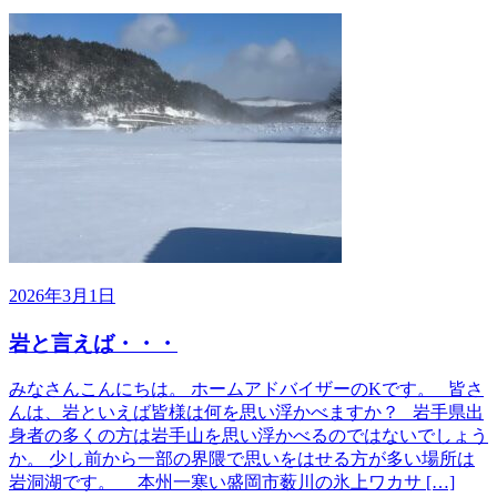
2026年3月1日
岩と言えば・・・
みなさんこんにちは。 ホームアドバイザーのKです。 皆さ
んは、岩といえば皆様は何を思い浮かべますか？ 岩手県出
身者の多くの方は岩手山を思い浮かべるのではないでしょう
か。 少し前から一部の界隈で思いをはせる方が多い場所は
岩洞湖です。 本州一寒い盛岡市薮川の氷上ワカサ […]