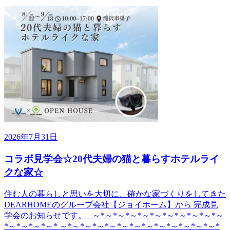
2026年7月31日
コラボ見学会☆20代夫婦の猫と暮らすホテルライ
クな家☆
住む人の暮らしと思いを大切に、確かな家づくりをしてきた
DEARHOMEのグループ会社【ジョイホーム】から 完成見
学会のお知らせです。 ～*～*～*～*～*～*～*～*～*～*～
*～*～*～*～* ～*～*～*～*～*～*～*～*～*～*～*～*～*