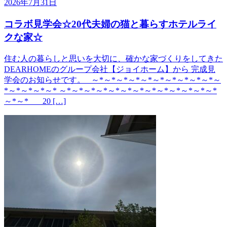
2026年7月31日
コラボ見学会☆20代夫婦の猫と暮らすホテルライ
クな家☆
住む人の暮らしと思いを大切に、確かな家づくりをしてきた
DEARHOMEのグループ会社【ジョイホーム】から 完成見
学会のお知らせです。 ～*～*～*～*～*～*～*～*～*～*～
*～*～*～*～* ～*～*～*～*～*～*～*～*～*～*～*～*～*
～*～* 20 […]