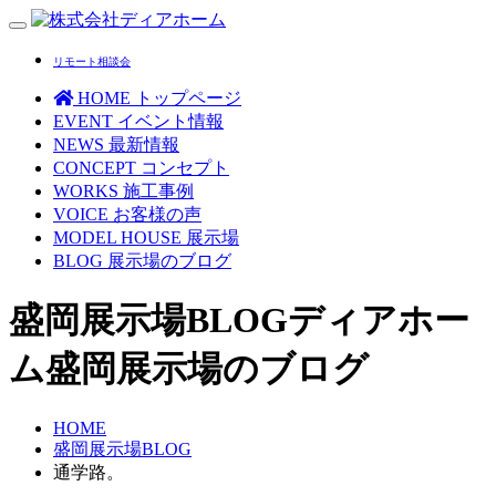
Toggle
navigation
リモート相談会
HOME
トップページ
EVENT
イベント情報
NEWS
最新情報
CONCEPT
コンセプト
WORKS
施工事例
VOICE
お客様の声
MODEL HOUSE
展示場
BLOG
展示場のブログ
盛岡展示場BLOG
ディアホー
ム盛岡展示場のブログ
HOME
盛岡展示場BLOG
通学路。