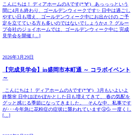
こんにちは！ ディアホームのAです(*‘∀‘) あっっっという
間に4月も終わり、ゴールデンウィークです✨ 日中は過ごし
やすい日も増え、ゴールデンウィーク中にお出かけの ご予
定を立てている方も多いのではないでしょうか♬？ グルー
プ会社のジョイホームでは、ゴールデンウィーク中に 完成
見学会を開催 […]
2026年3月29日
【完成見学会】in盛岡市本町通 ～ コラボイベント
～
こんにちは！ ディアホームのAです(*‘∀‘) 3月もいよいよ
終盤🌸 日中はぽかぽかとした日も増えてきて、 春の気配を
グッと感じる季節になってきました。 そんな中、私事です
が･･･今年急に花粉症の症状に襲われています🤧💦 一度くし
[…]