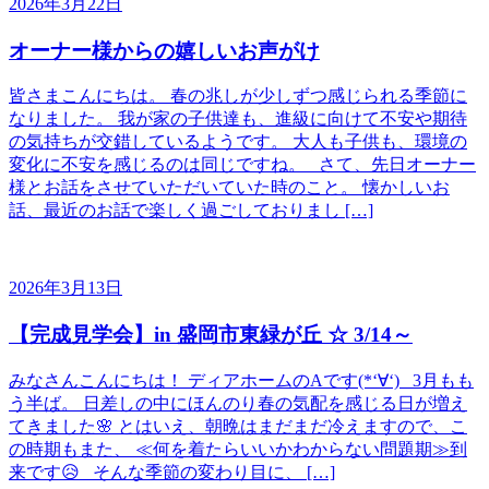
2026年3月22日
オーナー様からの嬉しいお声がけ
皆さまこんにちは。 春の兆しが少しずつ感じられる季節に
なりました。 我が家の子供達も、進級に向けて不安や期待
の気持ちが交錯しているようです。 大人も子供も、環境の
変化に不安を感じるのは同じですね。 さて、先日オーナー
様とお話をさせていただいていた時のこと。 懐かしいお
話、最近のお話で楽しく過ごしておりまし […]
2026年3月13日
【完成見学会】in 盛岡市東緑が丘 ☆ 3/14～
みなさんこんにちは！ ディアホームのAです(*‘∀‘) 3月もも
う半ば。 日差しの中にほんのり春の気配を感じる日が増え
てきました🌸 とはいえ、朝晩はまだまだ冷えますので、こ
の時期もまた、 ≪何を着たらいいかわからない問題期≫到
来です😥 そんな季節の変わり目に、 […]