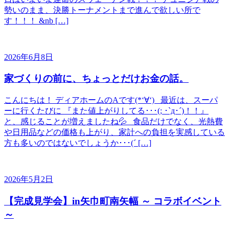
勢いのまま、決勝トーナメントまで進んで欲しい所で
す！！！ &nb […]
2026年6月8日
家づくりの前に、ちょっとだけお金の話。
こんにちは！ ディアホームのAです(*‘∀‘) 最近は、スーパ
ーに行くたびに 『また値上がりしてる･･･(; ･`д･´)！！』
と、感じることが増えましたね💦 食品だけでなく、光熱費
や日用品などの価格も上がり、家計への負担を実感している
方も多いのではないでしょうか･･･(´ […]
2026年5月2日
【完成見学会】in矢巾町南矢幅 ～ コラボイベント
～