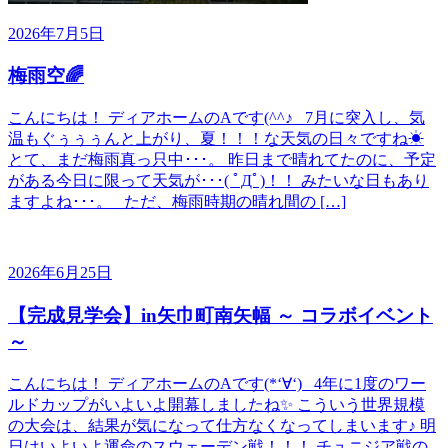
2026年7月5日
梅雨空🌈
こんにちは！ ディアホームのAです(^^♪ 7月に突入し、気
温もぐぅぅぅんと上がり、夏！！！な天気の日々ですね☀
とて、まだ梅雨真っ只中･･･。 昨日まで晴れてたのに、予定
がある今日に限って天気が･･･( ﾟДﾟ)！！ みたいな日もあり
ますよね･･･。 ただ、梅雨時期の晴れ間の […]
2026年6月25日
【完成見学会】in矢巾町南矢幅 ～ コラボイベント
～
こんにちは！ ディアホームのAです(*‘∀‘) 4年に1度のワー
ルドカップがいよいよ開幕しましたね✨ こういう世界規模
の大会は、結果が気になって仕方なくなってしまいます♪ 明
日はいよいよ運命のスウェーデン戦！！！ チュニジア戦の