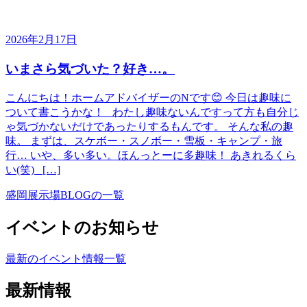
2026年2月17日
いまさら気づいた？好き…。
こんにちは！ホームアドバイザーのNです😊 今日は趣味に
ついて書こうかな！ わたし趣味ないんですって方も自分じ
ゃ気づかないだけであったりするもんです。 そんな私の趣
味。 まずは、スケボー・スノボー・雪板・キャンプ・旅
行… いや、多い多い。ほんっとーに多趣味！ あきれるくら
い(笑) […]
盛岡展示場BLOGの一覧
イベントのお知らせ
最新のイベント情報一覧
最新情報