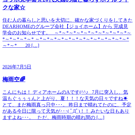
クな家☆
住む人の暮らしと思いを大切に、確かな家づくりをしてきた
DEARHOMEのグループ会社【ジョイホーム】から 完成見
学会のお知らせです。 ～*～*～*～*～*～*～*～*～*～*～
*～*～*～*～* ～*～*～*～*～*～*～*～*～*～*～*～*～*
～*～* 20 […]
2026年7月5日
梅雨空🌈
こんにちは！ ディアホームのAです(^^♪ 7月に突入し、気
温もぐぅぅぅんと上がり、夏！！！な天気の日々ですね☀
とて、まだ梅雨真っ只中･･･。 昨日まで晴れてたのに、予定
がある今日に限って天気が･･･( ﾟДﾟ)！！ みたいな日もあり
ますよね･･･。 ただ、梅雨時期の晴れ間の […]