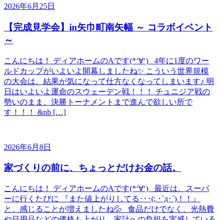
2026年6月25日
【完成見学会】in矢巾町南矢幅 ～ コラボイベント
～
こんにちは！ ディアホームのAです(*‘∀‘) 4年に1度のワー
ルドカップがいよいよ開幕しましたね✨ こういう世界規模
の大会は、結果が気になって仕方なくなってしまいます♪ 明
日はいよいよ運命のスウェーデン戦！！！ チュニジア戦の
勢いのまま、決勝トーナメントまで進んで欲しい所で
す！！！ &nb […]
2026年6月8日
家づくりの前に、ちょっとだけお金の話。
こんにちは！ ディアホームのAです(*‘∀‘) 最近は、スーパ
ーに行くたびに 『また値上がりしてる･･･(; ･`д･´)！！』
と、感じることが増えましたね💦 食品だけでなく、光熱費
や日用品などの価格も上がり、家計への負担を実感している