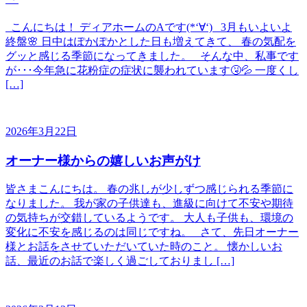
こんにちは！ ディアホームのAです(*‘∀‘) 3月もいよいよ
終盤🌸 日中はぽかぽかとした日も増えてきて、 春の気配を
グッと感じる季節になってきました。 そんな中、私事です
が･･･今年急に花粉症の症状に襲われています🤧💦 一度くし
[…]
2026年3月22日
オーナー様からの嬉しいお声がけ
皆さまこんにちは。 春の兆しが少しずつ感じられる季節に
なりました。 我が家の子供達も、進級に向けて不安や期待
の気持ちが交錯しているようです。 大人も子供も、環境の
変化に不安を感じるのは同じですね。 さて、先日オーナー
様とお話をさせていただいていた時のこと。 懐かしいお
話、最近のお話で楽しく過ごしておりまし […]