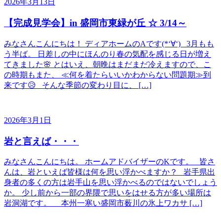
2026年3月13日
【完成見学会】in 盛岡市東緑が丘 ☆ 3/14～
みなさんこんにちは！ ディアホームのAです(*‘∀‘) 3月もも
う半ば。 日差しの中にほんのり春の気配を感じる日が増え
てきました🌸 とはいえ、朝晩はまだまだ冷えますので、こ
の時期もまた、 ≪何を着たらいいかわからない問題期≫到
来です😥 そんな季節の変わり目に、 […]
2026年3月1日
岩と言えば・・・
みなさんこんにちは。 ホームアドバイザーのKです。 皆さ
んは、岩といえば皆様は何を思い浮かべますか？ 岩手県出
身者の多くの方は岩手山を思い浮かべるのではないでしょう
か。 少し前から一部の界隈で思いをはせる方が多い場所は
岩洞湖です。 本州一寒い盛岡市薮川の氷上ワカサ […]