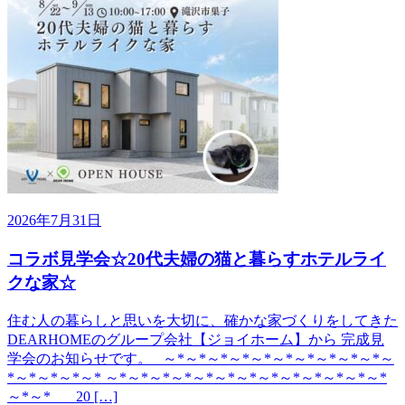
2026年7月31日
コラボ見学会☆20代夫婦の猫と暮らすホテルライ
クな家☆
住む人の暮らしと思いを大切に、確かな家づくりをしてきた
DEARHOMEのグループ会社【ジョイホーム】から 完成見
学会のお知らせです。 ～*～*～*～*～*～*～*～*～*～*～
*～*～*～*～* ～*～*～*～*～*～*～*～*～*～*～*～*～*
～*～* 20 […]