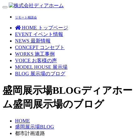
Toggle
navigation
リモート相談会
HOME
トップページ
EVENT
イベント情報
NEWS
最新情報
CONCEPT
コンセプト
WORKS
施工事例
VOICE
お客様の声
MODEL HOUSE
展示場
BLOG
展示場のブログ
盛岡展示場BLOG
ディアホー
ム盛岡展示場のブログ
HOME
盛岡展示場BLOG
都市計画道路