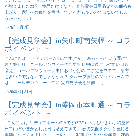
くたびに 『また値上がりしてる･･･(; ･`д･´)！！』 と、感じること
が増えましたね💦 食品だけでなく、光熱費や日用品などの価格も
上がり、家計への負担を実感している方も多いのではないでしょ
うか･･･(´ […]
2026年5月2日
【完成見学会】in矢巾町南矢幅 ～ コラ
ボイベント ～
こんにちは！ ディアホームのAです(*‘∀‘) あっっっという間に4
月も終わり、ゴールデンウィークです✨ 日中は過ごしやすい日も
増え、ゴールデンウィーク中にお出かけの ご予定を立てている方
も多いのではないでしょうか♬？ グループ会社のジョイホームで
は、ゴールデンウィーク中に 完成見学会を開催 […]
2026年3月29日
【完成見学会】in盛岡市本町通 ～ コラ
ボイベント ～
こんにちは！ ディアホームのAです(*‘∀‘) 3月もいよいよ終盤🌸
日中はぽかぽかとした日も増えてきて、 春の気配をグッと感じる
季節になってきました。 そんな中、私事ですが･･･今年急に花粉