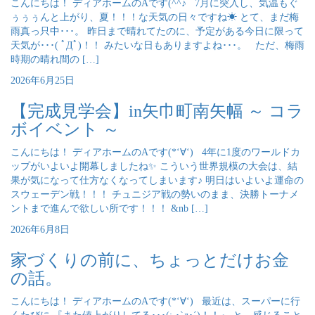
こんにちは！ ディアホームのAです(^^♪ 7月に突入し、気温もぐ
ぅぅぅんと上がり、夏！！！な天気の日々ですね☀ とて、まだ梅
雨真っ只中･･･。 昨日まで晴れてたのに、予定がある今日に限って
天気が･･･( ﾟДﾟ)！！ みたいな日もありますよね･･･。 ただ、梅雨
時期の晴れ間の […]
2026年6月25日
【完成見学会】in矢巾町南矢幅 ～ コラ
ボイベント ～
こんにちは！ ディアホームのAです(*‘∀‘) 4年に1度のワールドカ
ップがいよいよ開幕しましたね✨ こういう世界規模の大会は、結
果が気になって仕方なくなってしまいます♪ 明日はいよいよ運命の
スウェーデン戦！！！ チュニジア戦の勢いのまま、決勝トーナメ
ントまで進んで欲しい所です！！！ &nb […]
2026年6月8日
家づくりの前に、ちょっとだけお金
の話。
こんにちは！ ディアホームのAです(*‘∀‘) 最近は、スーパーに行