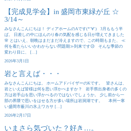
【完成見学会】in 盛岡市東緑が丘 ☆
3/14～
みなさんこんにちは！ ディアホームのAです(*‘∀‘) 3月ももう半
ば。 日差しの中にほんのり春の気配を感じる日が増えてきました
🌸 とはいえ、朝晩はまだまだ冷えますので、この時期もまた、 ≪
何を着たらいいかわからない問題期≫到来です😥 そんな季節の
変わり目に、 […]
2026年3月1日
岩と言えば・・・
みなさんこんにちは。 ホームアドバイザーのKです。 皆さんは、
岩といえば皆様は何を思い浮かべますか？ 岩手県出身者の多くの
方は岩手山を思い浮かべるのではないでしょうか。 少し前から一
部の界隈で思いをはせる方が多い場所は岩洞湖です。 本州一寒
い盛岡市薮川の氷上ワカサ […]
2026年2月17日
いまさら気づいた？好き…。