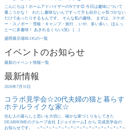
こんにちは！ホームアドバイザーのNです😊 今日は趣味について
書こうかな！ わたし趣味ないんですって方も自分じゃ気づかない
だけであったりするもんです。 そんな私の趣味。 まずは、スケボ
ー・スノボー・雪板・キャンプ・旅行… いや、多い多い。ほんっ
とーに多趣味！ あきれるくらい(笑) […]
盛岡展示場BLOGの一覧
イベントのお知らせ
最新のイベント情報一覧
最新情報
2026年7月31日
コラボ見学会☆20代夫婦の猫と暮らす
ホテルライクな家☆
住む人の暮らしと思いを大切に、確かな家づくりをしてきた
DEARHOMEのグループ会社【ジョイホーム】から 完成見学会の
お知らせです。 ～*～*～*～*～*～*～*～*～*～*～*～*～*～*～