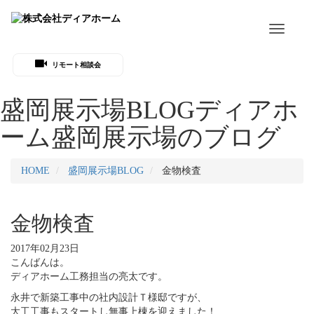
Toggle
navigati
リモート相談会
盛岡展示場BLOG
ディアホ
ーム盛岡展示場のブログ
HOME
盛岡展示場BLOG
金物検査
金物検査
2017年02月23日
こんばんは。
ディアホーム工務担当の亮太です。
永井で新築工事中の社内設計Ｔ様邸ですが、
大工工事もスタートし無事上棟を迎えました！