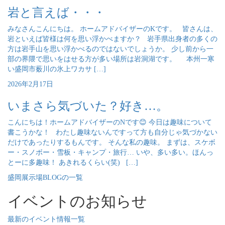
岩と言えば・・・
みなさんこんにちは。 ホームアドバイザーのKです。 皆さんは、
岩といえば皆様は何を思い浮かべますか？ 岩手県出身者の多くの
方は岩手山を思い浮かべるのではないでしょうか。 少し前から一
部の界隈で思いをはせる方が多い場所は岩洞湖です。 本州一寒
い盛岡市薮川の氷上ワカサ […]
2026年2月17日
いまさら気づいた？好き…。
こんにちは！ホームアドバイザーのNです😊 今日は趣味について
書こうかな！ わたし趣味ないんですって方も自分じゃ気づかない
だけであったりするもんです。 そんな私の趣味。 まずは、スケボ
ー・スノボー・雪板・キャンプ・旅行… いや、多い多い。ほんっ
とーに多趣味！ あきれるくらい(笑) […]
盛岡展示場BLOGの一覧
イベントのお知らせ
最新のイベント情報一覧