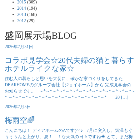
2015
(309)
2014
(194)
2013
(168)
2012
(29)
盛岡展示場BLOG
2026年7月31日
コラボ見学会☆20代夫婦の猫と暮らす
ホテルライクな家☆
住む人の暮らしと思いを大切に、確かな家づくりをしてきた
DEARHOMEのグループ会社【ジョイホーム】から 完成見学会の
お知らせです。 ～*～*～*～*～*～*～*～*～*～*～*～*～*～*～
* ～*～*～*～*～*～*～*～*～*～*～*～*～*～*～* 20 […]
2026年7月5日
梅雨空🌈
こんにちは！ ディアホームのAです(^^♪ 7月に突入し、気温もぐ
ぅぅぅんと上がり、夏！！！な天気の日々ですね☀ とて、まだ梅