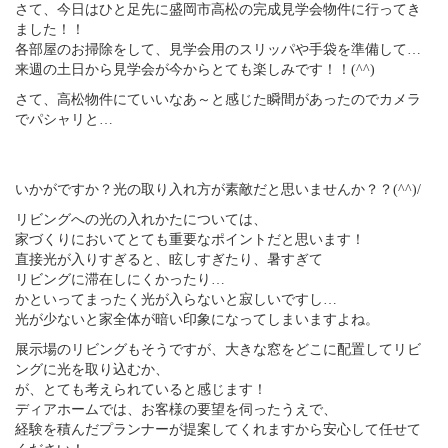
さて、今日はひと足先に盛岡市高松の完成見学会物件に行ってき
ました！！
各部屋のお掃除をして、見学会用のスリッパや手袋を準備して…
来週の土日から見学会が今からとても楽しみです！！(^^)
さて、高松物件にていいなあ～と感じた瞬間があったのでカメラ
でパシャリと…
いかがですか？光の取り入れ方が素敵だと思いませんか？？(^^)/
リビングへの光の入れかたについては、
家づくりにおいてとても重要なポイントだと思います！
直接光が入りすぎると、眩しすぎたり、暑すぎて
リビングに滞在しにくかったり…
かといってまったく光が入らないと寂しいですし…
光が少ないと家全体が暗い印象になってしまいますよね。
展示場のリビングもそうですが、大きな窓をどこに配置してリビ
ングに光を取り込むか、
が、とても考えられていると感じます！
ディアホームでは、お客様の要望を伺ったうえで、
経験を積んだプランナーが提案してくれますから安心して任せて