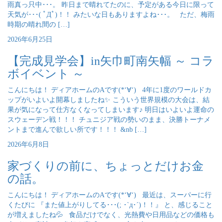
雨真っ只中･･･。 昨日まで晴れてたのに、予定がある今日に限って
天気が･･･( ﾟДﾟ)！！ みたいな日もありますよね･･･。 ただ、梅雨
時期の晴れ間の […]
2026年6月25日
【完成見学会】in矢巾町南矢幅 ～ コラ
ボイベント ～
こんにちは！ ディアホームのAです(*‘∀‘) 4年に1度のワールドカ
ップがいよいよ開幕しましたね✨ こういう世界規模の大会は、結
果が気になって仕方なくなってしまいます♪ 明日はいよいよ運命の
スウェーデン戦！！！ チュニジア戦の勢いのまま、決勝トーナメ
ントまで進んで欲しい所です！！！ &nb […]
2026年6月8日
家づくりの前に、ちょっとだけお金
の話。
こんにちは！ ディアホームのAです(*‘∀‘) 最近は、スーパーに行
くたびに 『また値上がりしてる･･･(; ･`д･´)！！』 と、感じること
が増えましたね💦 食品だけでなく、光熱費や日用品などの価格も