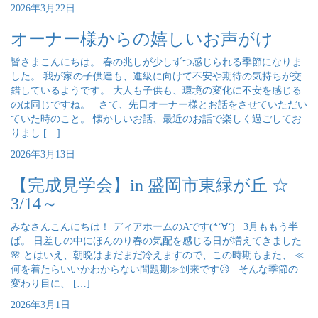
2026年3月22日
オーナー様からの嬉しいお声がけ
皆さまこんにちは。 春の兆しが少しずつ感じられる季節になりま
した。 我が家の子供達も、進級に向けて不安や期待の気持ちが交
錯しているようです。 大人も子供も、環境の変化に不安を感じる
のは同じですね。 さて、先日オーナー様とお話をさせていただい
ていた時のこと。 懐かしいお話、最近のお話で楽しく過ごしてお
りまし […]
2026年3月13日
【完成見学会】in 盛岡市東緑が丘 ☆
3/14～
みなさんこんにちは！ ディアホームのAです(*‘∀‘) 3月ももう半
ば。 日差しの中にほんのり春の気配を感じる日が増えてきました
🌸 とはいえ、朝晩はまだまだ冷えますので、この時期もまた、 ≪
何を着たらいいかわからない問題期≫到来です😥 そんな季節の
変わり目に、 […]
2026年3月1日