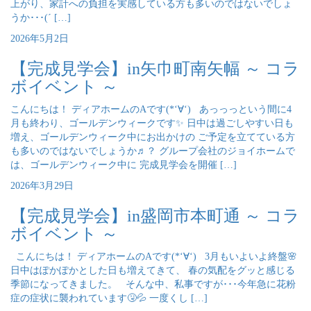
上がり、家計への負担を実感している方も多いのではないでしょ
うか･･･(´ […]
2026年5月2日
【完成見学会】in矢巾町南矢幅 ～ コラ
ボイベント ～
こんにちは！ ディアホームのAです(*‘∀‘) あっっっという間に4
月も終わり、ゴールデンウィークです✨ 日中は過ごしやすい日も
増え、ゴールデンウィーク中にお出かけの ご予定を立てている方
も多いのではないでしょうか♬？ グループ会社のジョイホームで
は、ゴールデンウィーク中に 完成見学会を開催 […]
2026年3月29日
【完成見学会】in盛岡市本町通 ～ コラ
ボイベント ～
こんにちは！ ディアホームのAです(*‘∀‘) 3月もいよいよ終盤🌸
日中はぽかぽかとした日も増えてきて、 春の気配をグッと感じる
季節になってきました。 そんな中、私事ですが･･･今年急に花粉
症の症状に襲われています🤧💦 一度くし […]