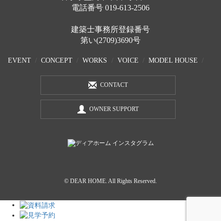
電話番号
019-613-2506
建築士事務所登録番号
第い(2709)3690号
EVENT
CONCEPT
WORKS
VOICE
MODEL HOUSE
CONTACT
OWNER SUPPORT
© DEAR HOME. All Rights Reserved.