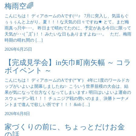
梅雨空🌈
こんにちは！ ディアホームのAです(^^♪ 7月に突入し、気温もぐ
ぅぅぅんと上がり、夏！！！な天気の日々ですね☀ とて、まだ梅
雨真っ只中･･･。 昨日まで晴れてたのに、予定がある今日に限って
天気が･･･( ﾟДﾟ)！！ みたいな日もありますよね･･･。 ただ、梅雨
時期の晴れ間の […]
2026年6月25日
【完成見学会】in矢巾町南矢幅 ～ コラ
ボイベント ～
こんにちは！ ディアホームのAです(*‘∀‘) 4年に1度のワールドカ
ップがいよいよ開幕しましたね✨ こういう世界規模の大会は、結
果が気になって仕方なくなってしまいます♪ 明日はいよいよ運命の
スウェーデン戦！！！ チュニジア戦の勢いのまま、決勝トーナメ
ントまで進んで欲しい所です！！！ &nb […]
2026年6月8日
家づくりの前に、ちょっとだけお金
の話。