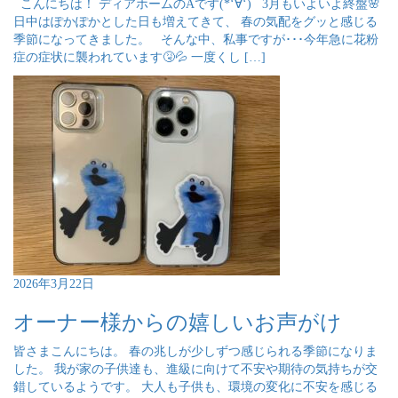
こんにちは！ ディアホームのAです(*‘∀‘) 3月もいよいよ終盤🌸
日中はぽかぽかとした日も増えてきて、 春の気配をグッと感じる
季節になってきました。 そんな中、私事ですが･･･今年急に花粉
症の症状に襲われています🤧💦 一度くし […]
2026年3月22日
オーナー様からの嬉しいお声がけ
皆さまこんにちは。 春の兆しが少しずつ感じられる季節になりま
した。 我が家の子供達も、進級に向けて不安や期待の気持ちが交
錯しているようです。 大人も子供も、環境の変化に不安を感じる