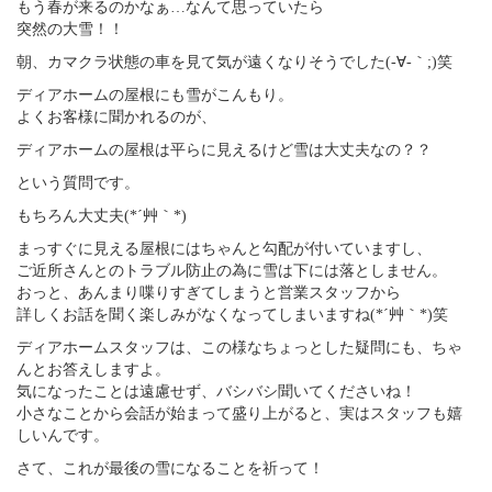
もう春が来るのかなぁ…なんて思っていたら
突然の大雪！！
朝、カマクラ状態の車を見て気が遠くなりそうでした(-∀-｀;)笑
ディアホームの屋根にも雪がこんもり。
よくお客様に聞かれるのが、
ディアホームの屋根は平らに見えるけど雪は大丈夫なの？？
という質問です。
もちろん大丈夫(*´艸｀*)
まっすぐに見える屋根にはちゃんと勾配が付いていますし、
ご近所さんとのトラブル防止の為に雪は下には落としません。
おっと、あんまり喋りすぎてしまうと営業スタッフから
詳しくお話を聞く楽しみがなくなってしまいますね(*´艸｀*)笑
ディアホームスタッフは、この様なちょっとした疑問にも、ちゃ
んとお答えしますよ。
気になったことは遠慮せず、バシバシ聞いてくださいね！
小さなことから会話が始まって盛り上がると、実はスタッフも嬉
しいんです。
さて、これが最後の雪になることを祈って！