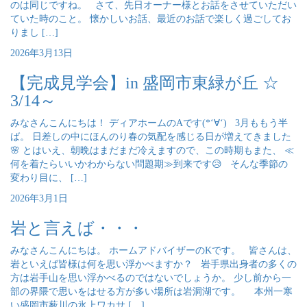
のは同じですね。 さて、先日オーナー様とお話をさせていただい
ていた時のこと。 懐かしいお話、最近のお話で楽しく過ごしてお
りまし […]
2026年3月13日
【完成見学会】in 盛岡市東緑が丘 ☆
3/14～
みなさんこんにちは！ ディアホームのAです(*‘∀‘) 3月ももう半
ば。 日差しの中にほんのり春の気配を感じる日が増えてきました
🌸 とはいえ、朝晩はまだまだ冷えますので、この時期もまた、 ≪
何を着たらいいかわからない問題期≫到来です😥 そんな季節の
変わり目に、 […]
2026年3月1日
岩と言えば・・・
みなさんこんにちは。 ホームアドバイザーのKです。 皆さんは、
岩といえば皆様は何を思い浮かべますか？ 岩手県出身者の多くの
方は岩手山を思い浮かべるのではないでしょうか。 少し前から一
部の界隈で思いをはせる方が多い場所は岩洞湖です。 本州一寒
い盛岡市薮川の氷上ワカサ […]