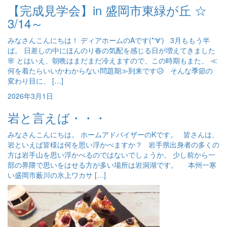
【完成見学会】in 盛岡市東緑が丘 ☆
3/14～
みなさんこんにちは！ ディアホームのAです(*‘∀‘) 3月ももう半
ば。 日差しの中にほんのり春の気配を感じる日が増えてきました
🌸 とはいえ、朝晩はまだまだ冷えますので、この時期もまた、 ≪
何を着たらいいかわからない問題期≫到来です😥 そんな季節の
変わり目に、 […]
2026年3月1日
岩と言えば・・・
みなさんこんにちは。 ホームアドバイザーのKです。 皆さんは、
岩といえば皆様は何を思い浮かべますか？ 岩手県出身者の多くの
方は岩手山を思い浮かべるのではないでしょうか。 少し前から一
部の界隈で思いをはせる方が多い場所は岩洞湖です。 本州一寒
い盛岡市薮川の氷上ワカサ […]