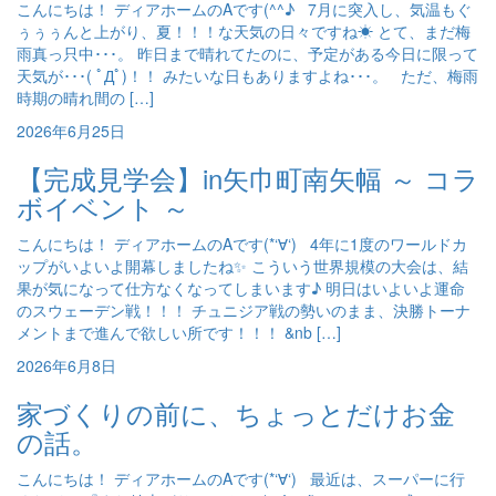
こんにちは！ ディアホームのAです(^^♪ 7月に突入し、気温もぐ
ぅぅぅんと上がり、夏！！！な天気の日々ですね☀ とて、まだ梅
雨真っ只中･･･。 昨日まで晴れてたのに、予定がある今日に限って
天気が･･･( ﾟДﾟ)！！ みたいな日もありますよね･･･。 ただ、梅雨
時期の晴れ間の […]
2026年6月25日
【完成見学会】in矢巾町南矢幅 ～ コラ
ボイベント ～
こんにちは！ ディアホームのAです(*‘∀‘) 4年に1度のワールドカ
ップがいよいよ開幕しましたね✨ こういう世界規模の大会は、結
果が気になって仕方なくなってしまいます♪ 明日はいよいよ運命
のスウェーデン戦！！！ チュニジア戦の勢いのまま、決勝トーナ
メントまで進んで欲しい所です！！！ &nb […]
2026年6月8日
家づくりの前に、ちょっとだけお金
の話。
こんにちは！ ディアホームのAです(*‘∀‘) 最近は、スーパーに行