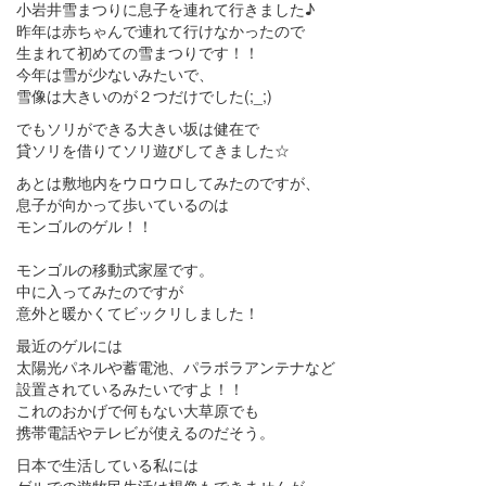
小岩井雪まつりに息子を連れて行きました♪
昨年は赤ちゃんで連れて行けなかったので
生まれて初めての雪まつりです！！
今年は雪が少ないみたいで、
雪像は大きいのが２つだけでした(;_;)
でもソリができる大きい坂は健在で
貸ソリを借りてソリ遊びしてきました☆
あとは敷地内をウロウロしてみたのですが、
息子が向かって歩いているのは
モンゴルのゲル！！
モンゴルの移動式家屋です。
中に入ってみたのですが
意外と暖かくてビックリしました！
最近のゲルには
太陽光パネルや蓄電池、パラボラアンテナなど
設置されているみたいですよ！！
これのおかげで何もない大草原でも
携帯電話やテレビが使えるのだそう。
日本で生活している私には