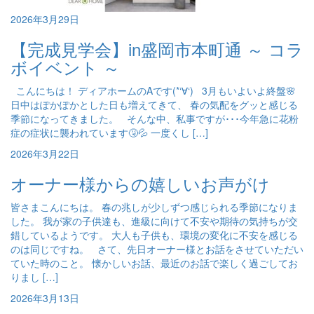
2026年3月29日
【完成見学会】in盛岡市本町通 ～ コラ
ボイベント ～
こんにちは！ ディアホームのAです(*‘∀‘) 3月もいよいよ終盤🌸
日中はぽかぽかとした日も増えてきて、 春の気配をグッと感じる
季節になってきました。 そんな中、私事ですが･･･今年急に花粉
症の症状に襲われています🤧💦 一度くし […]
2026年3月22日
オーナー様からの嬉しいお声がけ
皆さまこんにちは。 春の兆しが少しずつ感じられる季節になりま
した。 我が家の子供達も、進級に向けて不安や期待の気持ちが交
錯しているようです。 大人も子供も、環境の変化に不安を感じる
のは同じですね。 さて、先日オーナー様とお話をさせていただい
ていた時のこと。 懐かしいお話、最近のお話で楽しく過ごしてお
りまし […]
2026年3月13日