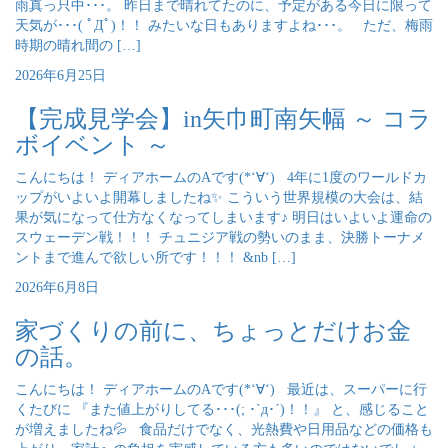
雨真っ只中･･･。 昨日まで晴れてたのに、予定がある今日に限って
天気が･･･( ﾟДﾟ)！！ みたいな日もありますよね･･･。 ただ、梅雨
時期の晴れ間の […]
2026年6月25日
【完成見学会】in矢巾町南矢幅 ～ コラ
ボイベント ～
こんにちは！ ディアホームのAです(*‘∀‘) 4年に1度のワールドカ
ップがいよいよ開幕しましたね✨ こういう世界規模の大会は、結
果が気になって仕方なくなってしまいます♪ 明日はいよいよ運命の
スウェーデン戦！！！ チュニジア戦の勢いのまま、決勝トーナメ
ントまで進んで欲しい所です！！！ &nb […]
2026年6月8日
家づくりの前に、ちょっとだけお金
の話。
こんにちは！ ディアホームのAです(*‘∀‘) 最近は、スーパーに行
くたびに 『また値上がりしてる･･･(; ･`д･´)！！』 と、感じること
が増えましたね💦 食品だけでなく、光熱費や日用品などの価格も