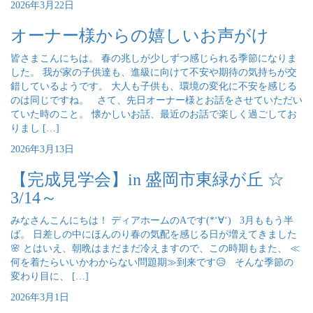
2026年3月22日
オーナー様からの嬉しいお声がけ
皆さまこんにちは。 春の兆しが少しずつ感じられる季節になりま
した。 我が家の子供達も、進級に向けて不安や期待の気持ちが交
錯しているようです。 大人も子供も、環境の変化に不安を感じる
のは同じですね。 さて、先日オーナー様とお話をさせていただい
ていた時のこと。 懐かしいお話、最近のお話で楽しく過ごしてお
りまし […]
2026年3月13日
【完成見学会】in 盛岡市東緑が丘 ☆
3/14～
みなさんこんにちは！ ディアホームのAです(*‘∀‘) 3月ももう半
ば。 日差しの中にほんのり春の気配を感じる日が増えてきました
🌸 とはいえ、朝晩はまだまだ冷えますので、この時期もまた、 ≪
何を着たらいいかわからない問題期≫到来です😥 そんな季節の
変わり目に、 […]
2026年3月1日