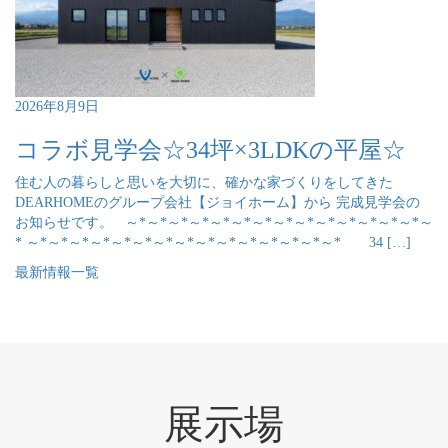
2026年8月9日
コラボ見学会☆34坪×3LDKの平屋☆
住む人の暮らしと思いを大切に、確かな家づくりをしてきた
DEARHOMEのグループ会社【ジョイホーム】から 完成見学会の
お知らせです。 ～*～*～*～*～*～*～*～*～*～*～*～*～*～*～
* ～*～*～*～*～*～*～*～*～*～*～*～*～*～*～* 34 […]
最新情報一覧
展示場