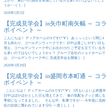
上がり、家計への負担を実感している方も多いのではないでしょ
うか･･･(´ […]
2026年5月2日
【完成見学会】in矢巾町南矢幅 ～ コラ
ボイベント ～
こんにちは！ ディアホームのAです(*‘∀‘) あっっっという間に4
月も終わり、ゴールデンウィークです✨ 日中は過ごしやすい日も
増え、ゴールデンウィーク中にお出かけの ご予定を立てている方
も多いのではないでしょうか♬？ グループ会社のジョイホームで
は、ゴールデンウィーク中に 完成見学会を開催 […]
2026年3月29日
【完成見学会】in盛岡市本町通 ～ コラ
ボイベント ～
こんにちは！ ディアホームのAです(*‘∀‘) 3月もいよいよ終盤🌸
日中はぽかぽかとした日も増えてきて、 春の気配をグッと感じる
季節になってきました。 そんな中、私事ですが･･･今年急に花粉
症の症状に襲われています🤧💦 一度くし […]