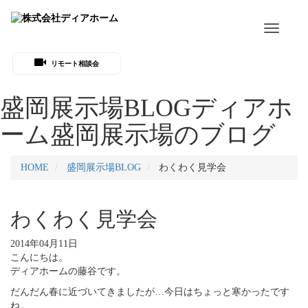
Toggle
navigati
リモート相談会
盛岡展示場BLOG
ディアホ
ーム盛岡展示場のブログ
HOME
盛岡展示場BLOG
わくわく見学会
わくわく見学会
2014年04月11日
こんにちは。
ディアホームの藤谷です。
だんだん春に近づいてきましたが…今日はちょっと寒かったです
ね。