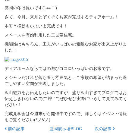
盛岡の冬は長いです(´-ω-｀)
さて、今月、来月とぞくぞくお家が完成するディアホーム！
本町Ｙ様邸もいよいよ完成です！
スペースを有効利用した二世帯住宅。
機能性はもちろん、工夫がいっぱいの素敵なお家が出来上がりま
した！
ディアホームならではの遊びゴコロいっぱいのお家です。
オシャレだけれど落ち着く雰囲気と、ご家族の希望が詰まった過
ごしやすい空間が実現しました。
沢山魅力をお伝えしたいのですが、盛り沢山すぎてブログではお
伝えしきれないので(*´艸｀*)ぜひぜひ実際にいらして見てみてく
ださい！
完成見学会は今週末から開催中ですので、詳しくはイベント情報
をご覧ください(*ノ∀ノ)
前の記事
盛岡展示場BLOG
次の記事