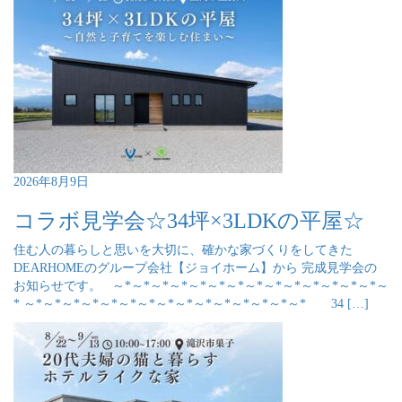
2026年8月9日
コラボ見学会☆34坪×3LDKの平屋☆
住む人の暮らしと思いを大切に、確かな家づくりをしてきた
DEARHOMEのグループ会社【ジョイホーム】から 完成見学会の
お知らせです。 ～*～*～*～*～*～*～*～*～*～*～*～*～*～*～
* ～*～*～*～*～*～*～*～*～*～*～*～*～*～*～* 34 […]