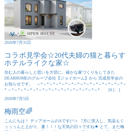
2026年7月31日
コラボ見学会☆20代夫婦の猫と暮らす
ホテルライクな家☆
住む人の暮らしと思いを大切に、確かな家づくりをしてきた
DEARHOMEのグループ会社【ジョイホーム】から 完成見学会の
お知らせです。 ～*～*～*～*～*～*～*～*～*～*～*～*～*～*～
* ～*～*～*～*～*～*～*～*～*～*～*～*～*～*～* 20 […]
2026年7月5日
梅雨空🌈
こんにちは！ ディアホームのAです(^^♪ 7月に突入し、気温もぐ
ぅぅぅんと上がり、夏！！！な天気の日々ですね☀ とて、まだ梅