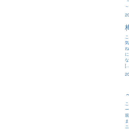
*
～
2
こ
気
ね
に
な
[
2
こ
ー
規
ま
ニ