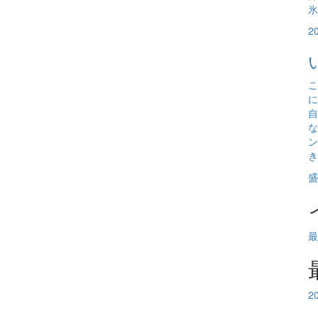
氷
2
こ
に
自
な
ン
き
盛
最
2