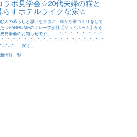
コラボ見学会☆20代夫婦の猫と
暮らすホテルライクな家☆
む人の暮らしと思いを大切に、確かな家づくりをして
た DEARHOMEのグループ会社【ジョイホーム】から
成見学会のお知らせです。 ～*～*～*～*～*～*～*～*～
～*～*～*～*～*～* ～*～*～*～*～*～*～*～*～*～*～*～*
*～*～* 20 […]
新情報一覧