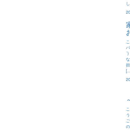
し
2
こ
パ
´
な
担
[
2
こ
う
ご
の