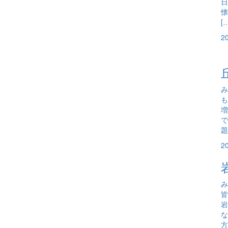
日
懐
[
2
み
も
増
で
題
2
み
岩
な