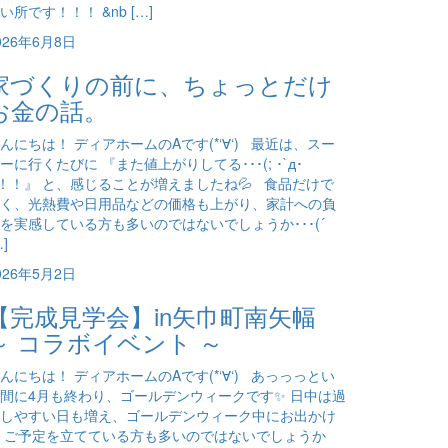
い所です！！！ &nb […]
026年6月8日
家づくりの前に、ちょっとだけ
お金の話。
んにちは！ ディアホームのAです(*‘∀‘) 最近は、スー
ーに行くたびに 『また値上がりしてる･･･(; ･`д･
)！！』 と、感じることが増えましたね💦 食品だけで
く、光熱費や日用品などの価格も上がり、家計への負
を実感している方も多いのではないでしょうか･･･(´
…]
026年5月2日
【完成見学会】in矢巾町南矢幅
～ コラボイベント ～
んにちは！ ディアホームのAです(*‘∀‘) あっっっとい
間に4月も終わり、ゴールデンウィークです✨ 日中は過
しやすい日も増え、ゴールデンウィーク中にお出かけ
 ご予定を立てている方も多いのではないでしょうか