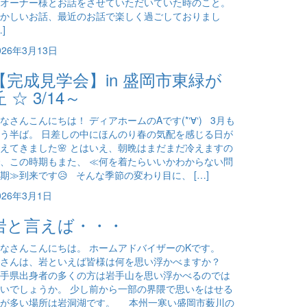
オーナー様とお話をさせていただいていた時のこと。
かしいお話、最近のお話で楽しく過ごしておりまし
…]
026年3月13日
【完成見学会】in 盛岡市東緑が
丘 ☆ 3/14～
なさんこんにちは！ ディアホームのAです(*‘∀‘) 3月も
う半ば。 日差しの中にほんのり春の気配を感じる日が
えてきました🌸 とはいえ、朝晩はまだまだ冷えますの
、この時期もまた、 ≪何を着たらいいかわからない問
期≫到来です😥 そんな季節の変わり目に、 […]
026年3月1日
岩と言えば・・・
なさんこんにちは。 ホームアドバイザーのKです。
皆さんは、岩といえば皆様は何を思い浮かべますか？
手県出身者の多くの方は岩手山を思い浮かべるのでは
いでしょうか。 少し前から一部の界隈で思いをはせる
方が多い場所は岩洞湖です。 本州一寒い盛岡市薮川の