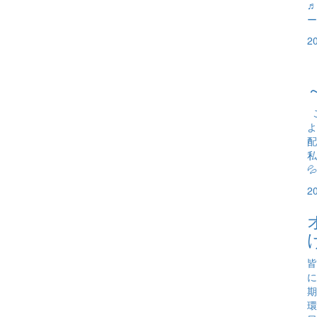
♬
ー
2
こ
よ
配
私

2
皆
に
期
環