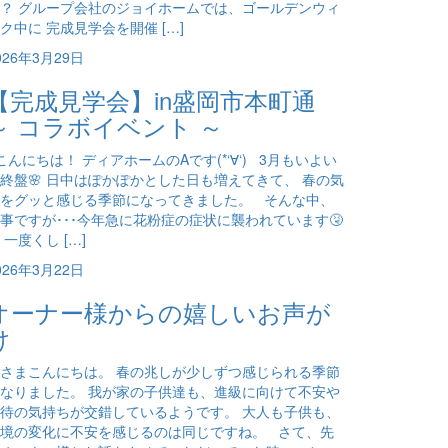
？ グループ会社のジョイホームでは、ゴールデンウィ
ク中に 完成見学会を開催 […]
026年3月29日
【完成見学会】in盛岡市本町通
～ コラボイベント ～
んにちは！ ディアホームのAです(*‘∀‘) 3月もいよい
終盤🌸 日中はぽかぽかとした日も増えてきて、 春の気
をグッと感じる季節になってきました。 そんな中、
事ですが･･･今年急に花粉症の症状に襲われています🤧
 一度くし […]
026年3月22日
オーナー様からの嬉しいお声が
け
さまこんにちは。 春の兆しが少しずつ感じられる季節
なりました。 我が家の子供達も、進級に向けて不安や
待の気持ちが交錯しているようです。 大人も子供も、
境の変化に不安を感じるのは同じですね。 さて、先