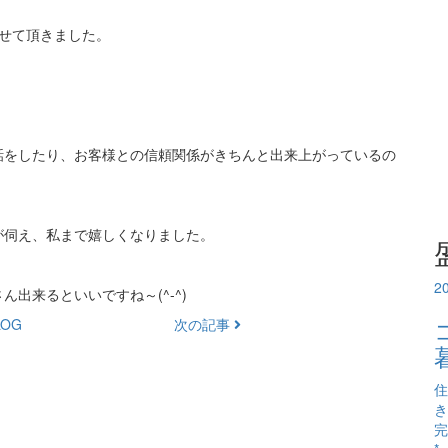
せて頂きました。
話をしたり、お客様との信頼関係がきちんと出来上がっているの
が伺え、私まで嬉しくなりました。
2
出来るといいですね～(^-^)
OG
次の記事
住
き
完