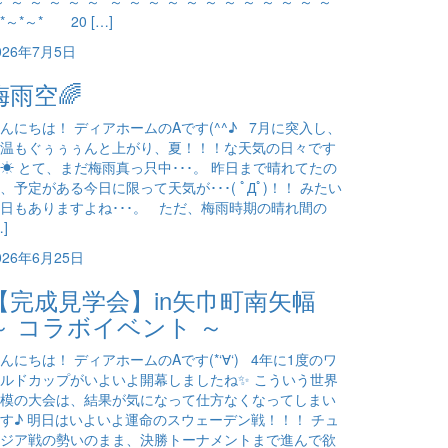
～*～*～*～*～*～* ～*～*～*～*～*～*～*～*～*～*～*～*
*～*～* 20 […]
026年7月5日
梅雨空🌈
んにちは！ ディアホームのAです(^^♪ 7月に突入し、
温もぐぅぅぅんと上がり、夏！！！な天気の日々です
☀ とて、まだ梅雨真っ只中･･･。 昨日まで晴れてたの
、予定がある今日に限って天気が･･･( ﾟДﾟ)！！ みたい
日もありますよね･･･。 ただ、梅雨時期の晴れ間の
…]
026年6月25日
【完成見学会】in矢巾町南矢幅
～ コラボイベント ～
んにちは！ ディアホームのAです(*‘∀‘) 4年に1度のワ
ルドカップがいよいよ開幕しましたね✨ こういう世界
模の大会は、結果が気になって仕方なくなってしまい
す♪ 明日はいよいよ運命のスウェーデン戦！！！ チュ
ジア戦の勢いのまま、決勝トーナメントまで進んで欲