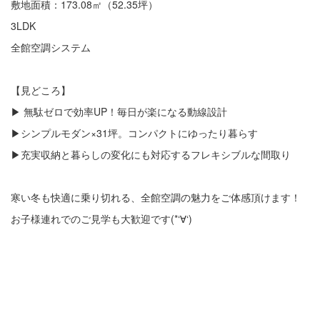
敷地面積：173.08㎡（52.35坪）
3LDK
全館空調システム
【見どころ】
▶ 無駄ゼロで効率UP！毎日が楽になる動線設計
▶シンプルモダン×31坪。コンパクトにゆったり暮らす
▶充実収納と暮らしの変化にも対応するフレキシブルな間取り
寒い冬も快適に乗り切れる、全館空調の魅力をご体感頂けます！
お子様連れでのご見学も大歓迎です(*‘∀‘)