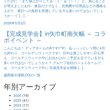
くたびに 『また値上がりしてる･･･(; ･`д･´)！！』 と、感じること
が増えましたね💦 食品だけでなく、光熱費や日用品などの価格も
上がり、家計への負担を実感している方も多いのではないでしょ
うか･･･(´ […]
2026年5月2日
【完成見学会】in矢巾町南矢幅 ～ コラ
ボイベント ～
こんにちは！ ディアホームのAです(*‘∀‘) あっっっという間に4月
も終わり、ゴールデンウィークです✨ 日中は過ごしやすい日も増
え、ゴールデンウィーク中にお出かけの ご予定を立てている方も
多いのではないでしょうか♬？ グループ会社のジョイホームで
は、ゴールデンウィーク中に 完成見学会を開催 […]
盛岡展示場BLOGの一覧
年別アーカイブ
2026
(19)
2025
(41)
2024
(17)