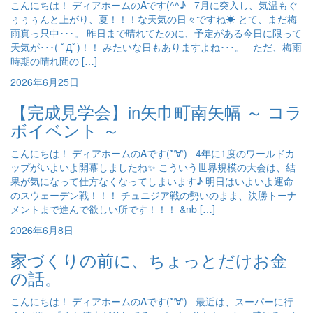
こんにちは！ ディアホームのAです(^^♪ 7月に突入し、気温もぐ
ぅぅぅんと上がり、夏！！！な天気の日々ですね☀ とて、まだ梅
雨真っ只中･･･。 昨日まで晴れてたのに、予定がある今日に限って
天気が･･･( ﾟДﾟ)！！ みたいな日もありますよね･･･。 ただ、梅雨
時期の晴れ間の […]
2026年6月25日
【完成見学会】in矢巾町南矢幅 ～ コラ
ボイベント ～
こんにちは！ ディアホームのAです(*‘∀‘) 4年に1度のワールドカ
ップがいよいよ開幕しましたね✨ こういう世界規模の大会は、結
果が気になって仕方なくなってしまいます♪ 明日はいよいよ運命
のスウェーデン戦！！！ チュニジア戦の勢いのまま、決勝トーナ
メントまで進んで欲しい所です！！！ &nb […]
2026年6月8日
家づくりの前に、ちょっとだけお金
の話。
こんにちは！ ディアホームのAです(*‘∀‘) 最近は、スーパーに行