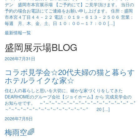
デン 盛岡市本宮展示場 【ご予約にて】ご見学頂けます。 当日の
予約の場合お電話にてご連絡をお願い申し上げます。 住所：盛岡
市本宮４丁目４４－２２ 電話：０１９－６１３－２５０６ 営業：
毎週 月、木、金、土、日 １０：００～１７：００ […]
最新情報一覧
盛岡展示場BLOG
2026年7月31日
コラボ見学会☆20代夫婦の猫と暮らす
ホテルライクな家☆
住む人の暮らしと思いを大切に、確かな家づくりをしてきた
DEARHOMEのグループ会社【ジョイホーム】から 完成見学会の
お知らせです。 ～*～*～*～*～*～*～*～*～*～*～*～*～*～*～* ～*
～*～*～*～*～*～*～*～*～*～*～*～*～*～* 20 […]
2026年7月5日
梅雨空🌈