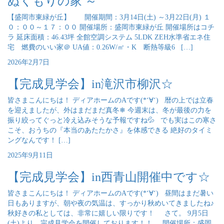
ぬくもりの家 ～
【盛岡市東緑が丘】 開催期間：3月14日(土) ～3月22日(月) １
０：００～１７：００ 開催場所：盛岡市東緑が丘 開催場所はコチ
ラ 延床面積：46.43坪 全館空調システム 5LDK ZEH水準省エネ住
宅 燃費のいい家＠ UA値：0.26W/㎡・K 断熱等級6 […]
2026年2月7日
【完成見学会】in滝沢市柳沢☆
皆さまこんにちは！ ディアホームのAです(*‘∀‘) 暦の上では立春
を迎えましたが、外はまだまだ真冬❄ 今週末は、冬が最後の力を
振り絞ってぐっと冷え込みそうな予報ですね💦 でも実はこの寒さ
こそ、おうちの『本当のあたたかさ』を体感できる 絶好のタイミ
ングなんです！ […]
2025年9月11日
【完成見学会】in西青山開催中です☆
皆さまこんにちは！ ディアホームのAです(*‘∀‘) 昼間はまだ暑い
日もありますが、朝や夜の気温は、すっかり秋めいてきましたね♪
秋好きの私としては、非常に嬉しい限りです！ さて。 9月5日
(土)より、完成見学会を開催しております！！ 開催場所：盛岡