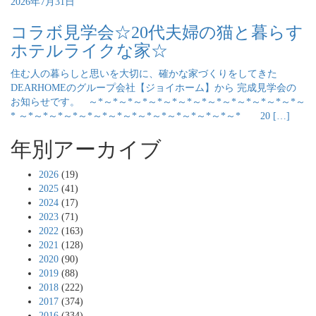
2026年7月31日
コラボ見学会☆20代夫婦の猫と暮らす
ホテルライクな家☆
住む人の暮らしと思いを大切に、確かな家づくりをしてきた
DEARHOMEのグループ会社【ジョイホーム】から 完成見学会の
お知らせです。 ～*～*～*～*～*～*～*～*～*～*～*～*～*～*～
* ～*～*～*～*～*～*～*～*～*～*～*～*～*～*～* 20 […]
年別アーカイブ
2026
(19)
2025
(41)
2024
(17)
2023
(71)
2022
(163)
2021
(128)
2020
(90)
2019
(88)
2018
(222)
2017
(374)
2016
(334)