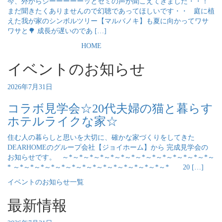
今、外からジーーーーーッとセミの声が聞こえてきました・・！
まだ聞きたくありませんので幻聴であってほしいです・・ 庭に植
えた我が家のシンボルツリー【マルバノキ】も夏に向かってワサ
ワサと🌳 成長が遅いのであ […]
HOME
イベントのお知らせ
2026年7月31日
コラボ見学会☆20代夫婦の猫と暮らす
ホテルライクな家☆
住む人の暮らしと思いを大切に、確かな家づくりをしてきた
DEARHOMEのグループ会社【ジョイホーム】から 完成見学会の
お知らせです。 ～*～*～*～*～*～*～*～*～*～*～*～*～*～*～
* ～*～*～*～*～*～*～*～*～*～*～*～*～*～*～* 20 […]
イベントのお知らせ一覧
最新情報