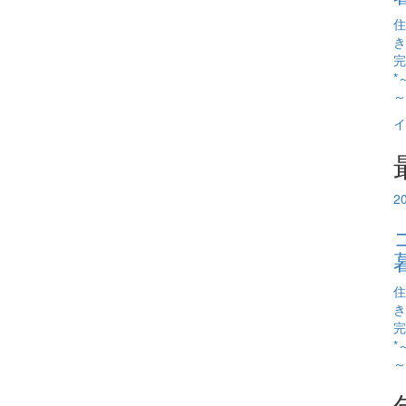
住
き
完
*
～
イ
2
住
き
完
*
～