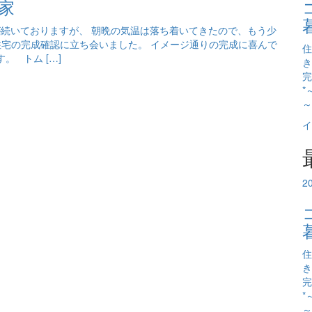
家
が続いておりますが、 朝晩の気温は落ち着いてきたので、もう少
宅の完成確認に立ち会いました。 イメージ通りの完成に喜んで
住
 トム […]
き
完
*
～
イ
2
住
き
完
*
～