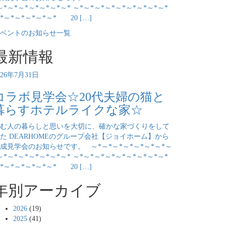
～*～*～*～*～*～*～* ～*～*～*～*～*～*～*～*～*
*～*～*～*～*～* 20 […]
ベントのお知らせ一覧
最新情報
026年7月31日
コラボ見学会☆20代夫婦の猫と
暮らすホテルライクな家☆
む人の暮らしと思いを大切に、確かな家づくりをして
た DEARHOMEのグループ会社【ジョイホーム】から
成見学会のお知らせです。 ～*～*～*～*～*～*～*～
～*～*～*～*～*～*～* ～*～*～*～*～*～*～*～*～*
*～*～*～*～*～* 20 […]
年別アーカイブ
2026
(19)
2025
(41)