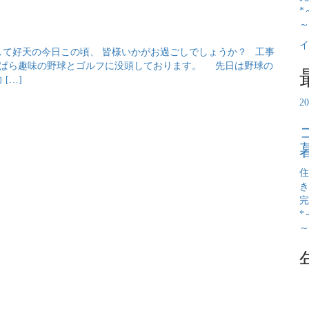
*
～
イ
て好天の今日この頃、 皆様いかがお過ごしでしょうか？ 工事
っぱら趣味の野球とゴルフに没頭しております。 先日は野球の
[…]
2
住
き
完
*
～