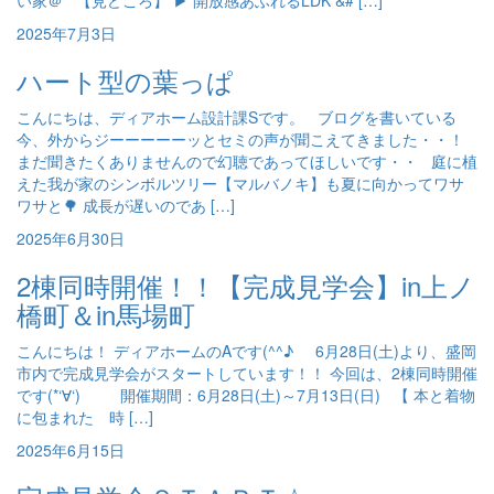
い家＠ 【見どころ】 ▶ 開放感あふれるLDK &# […]
2025年7月3日
ハート型の葉っぱ
こんにちは、ディアホーム設計課Sです。 ブログを書いている
今、外からジーーーーーッとセミの声が聞こえてきました・・！
まだ聞きたくありませんので幻聴であってほしいです・・ 庭に植
えた我が家のシンボルツリー【マルバノキ】も夏に向かってワサ
ワサと🌳 成長が遅いのであ […]
2025年6月30日
2棟同時開催！！【完成見学会】in上ノ
橋町＆in馬場町
こんにちは！ ディアホームのAです(^^♪ 6月28日(土)より、盛岡
市内で完成見学会がスタートしています！！ 今回は、2棟同時開催
です(*‘∀‘) 開催期間：6月28日(土)～7月13日(日) 【 本と着物
に包まれた 時 […]
2025年6月15日