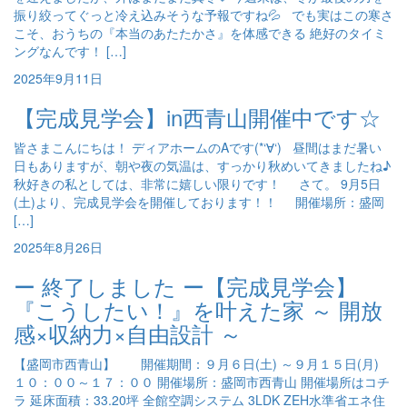
振り絞ってぐっと冷え込みそうな予報ですね💦 でも実はこの寒さ
こそ、おうちの『本当のあたたかさ』を体感できる 絶好のタイミ
ングなんです！ […]
2025年9月11日
【完成見学会】in西青山開催中です☆
皆さまこんにちは！ ディアホームのAです(*‘∀‘) 昼間はまだ暑い
日もありますが、朝や夜の気温は、すっかり秋めいてきましたね♪
秋好きの私としては、非常に嬉しい限りです！ さて。 9月5日
(土)より、完成見学会を開催しております！！ 開催場所：盛岡
[…]
2025年8月26日
ー 終了しました ー【完成見学会】
『こうしたい！』を叶えた家 ～ 開放
感×収納力×自由設計 ～
【盛岡市西青山】 開催期間：９月６日(土) ～９月１５日(月)
１０：００～１７：００ 開催場所：盛岡市西青山 開催場所はコチ
ラ 延床面積：33.20坪 全館空調システム 3LDK ZEH水準省エネ住