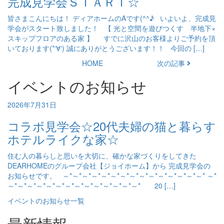
完成見学会ＳＴＡＲＴ☆
皆さまこんにちは！ ディアホームのAです(^^♪ いよいよ、完成見
学会がスタート致しました！ 【 光と空間を遊びつくす 半地下×
スキップフロアのある家 】 すでに沢山のお客様よりご予約を頂
いております(*‘∀‘) 誠にありがとうございます！！ 今回の […]
HOME
次の記事
イベントのお知らせ
2026年7月31日
コラボ見学会☆20代夫婦の猫と暮らす
ホテルライクな家☆
住む人の暮らしと思いを大切に、確かな家づくりをしてきた
DEARHOMEのグループ会社【ジョイホーム】から 完成見学会の
お知らせです。 ～*～*～*～*～*～*～*～*～*～*～*～*～*～*～* ～*
～*～*～*～*～*～*～*～*～*～*～*～*～*～* 20 […]
イベントのお知らせ一覧
最新情報