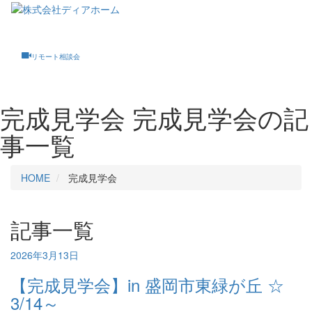
Toggle
navigati
リモート相談会
完成見学会
完成見学会の記
事一覧
HOME
完成見学会
記事一覧
2026年3月13日
【完成見学会】in 盛岡市東緑が丘 ☆
3/14～