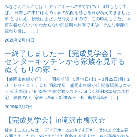
みなさんこんにちは！ ディアホームのAです(*‘∀‘) 3月ももう半
ば。 日差しの中にほんのり春の気配を感じる日が増えてきました
🌸 とはいえ、朝晩はまだまだ冷えますので、この時期もまた、 ≪
何を着たらいいかわからない問題期≫到来です😥 そんな季節の
変わり目に、 […]
2026年2月14日
ー終了しましたー【完成見学会】～
センターキッチンから家族を見守る
ぬくもりの家 ～
【盛岡市東緑が丘】 開催期間：3月14日(土) ～3月22日(月) １
０：００～１７：００ 開催場所：盛岡市東緑が丘 開催場所はコチ
ラ 延床面積：46.43坪 全館空調システム 5LDK ZEH水準省エネ住
宅 燃費のいい家＠ UA値：0.26W/㎡・K 断熱等級6 […]
2026年2月7日
【完成見学会】in滝沢市柳沢☆
皆さまこんにちは！ ディアホームのAです(*‘∀‘) 暦の上では立春
を迎えましたが、外はまだまだ真冬❄ 今週末は、冬が最後の力を