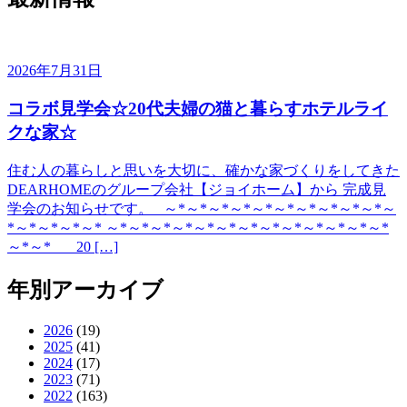
2026年7月31日
コラボ見学会☆20代夫婦の猫と暮らすホテルライ
クな家☆
住む人の暮らしと思いを大切に、確かな家づくりをしてきた
DEARHOMEのグループ会社【ジョイホーム】から 完成見
学会のお知らせです。 ～*～*～*～*～*～*～*～*～*～*～
*～*～*～*～* ～*～*～*～*～*～*～*～*～*～*～*～*～*
～*～* 20 […]
年別アーカイブ
2026
(19)
2025
(41)
2024
(17)
2023
(71)
2022
(163)