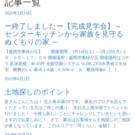
記事一覧
2026年2月14日
ー終了しましたー【完成見学会】～
センターキッチンから家族を見守る
ぬくもりの家 ～
【盛岡市東緑が丘】 開催期間：3月14日(土) ～3月22日(月) １
０：００～１７：００ 開催場所：盛岡市東緑が丘 開催場所はコチ
ラ 延床面積：46.43坪 全館空調システム 5LDK ZEH水準省エネ住
宅 燃費のいい家＠ UA値：0.26W/㎡・K 断熱等級6 […]
2022年6月2日
土地探しのポイント
皆さんこんにちは！ 北上展示場のIです。 最近のブログを読んで
くださっている方はご存じの通り、 先日北上展示場でイベントを
行いました！ 今後も新しいことにチャレンジしていきたいと思い
ますのでお楽しみに！ さて、最近はお客様から土地探しのご相談
が多くなっています。 このエリアで〇坪くらい。金額 […]
2019年10月7日