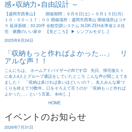
感×収納力×自由設計 ～
【盛岡市西青山】 開催期間：９月６日(土) ～９月１５日(月)
１０：００～１７：００ 開催場所：盛岡市西青山 開催場所はコチ
ラ 延床面積：33.20坪 全館空調システム 3LDK ZEH水準省エネ住
宅 燃費のいい家＠ 【見どころ】 ▶ シンプルモダ […]
2025年6月24日
「収納もっと作ればよかった…」 リ
アルな声！！
こんにちは。 ホームアドバイザーのNです😊 先日、帰宅後久々
に友人4人とグループ通話をしていたところ こんな声が聞こえてき
ました！ 「収納は多ければ多いほどいいの？」 友人みんな家づ
くりを終えて10数年。口をそろえて言うのが 「収納もっと作れば
よかった…」という言葉。 &nb […]
HOME
イベントのお知らせ
2026年7月31日