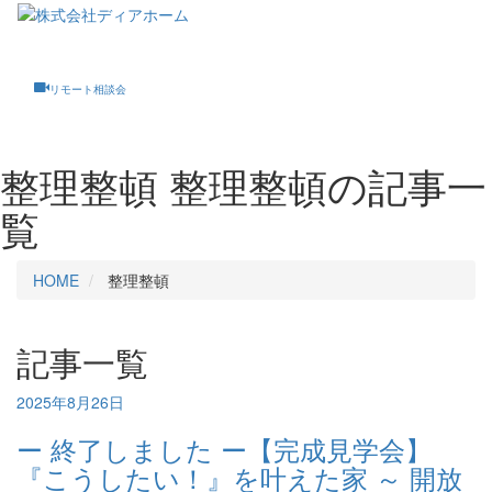
Toggle
navigati
リモート相談会
整理整頓
整理整頓の記事一
覧
HOME
整理整頓
記事一覧
2025年8月26日
ー 終了しました ー【完成見学会】
『こうしたい！』を叶えた家 ～ 開放