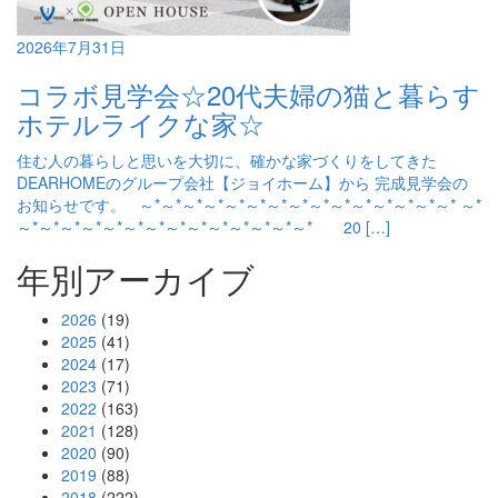
2026年7月31日
コラボ見学会☆20代夫婦の猫と暮らす
ホテルライクな家☆
住む人の暮らしと思いを大切に、確かな家づくりをしてきた
DEARHOMEのグループ会社【ジョイホーム】から 完成見学会の
お知らせです。 ～*～*～*～*～*～*～*～*～*～*～*～*～*～*～* ～*
～*～*～*～*～*～*～*～*～*～*～*～*～*～* 20 […]
年別アーカイブ
2026
(19)
2025
(41)
2024
(17)
2023
(71)
2022
(163)
2021
(128)
2020
(90)
2019
(88)
2018
(222)