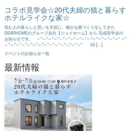
コラボ見学会☆20代夫婦の猫と暮らす
ホテルライクな家☆
住む人の暮らしと思いを大切に、確かな家づくりをしてきた
DEARHOMEのグループ会社【ジョイホーム】から 完成見学会の
お知らせです。 ～*～*～*～*～*～*～*～*～*～*～*～*～*～*～* ～*
～*～*～*～*～*～*～*～*～*～*～*～*～*～* 20 […]
イベントのお知らせ一覧
最新情報