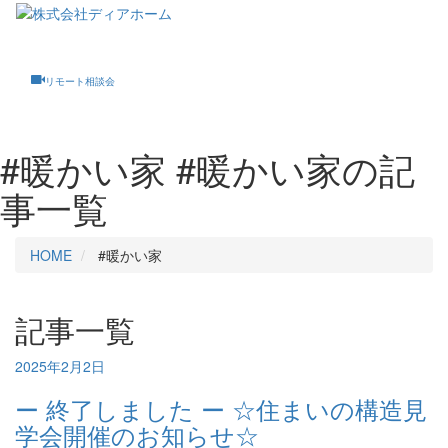
Toggle
navigati
リモート相談会
#暖かい家
#暖かい家の記
事一覧
HOME
#暖かい家
記事一覧
2025年2月2日
ー 終了しました ー ☆住まいの構造見
学会開催のお知らせ☆