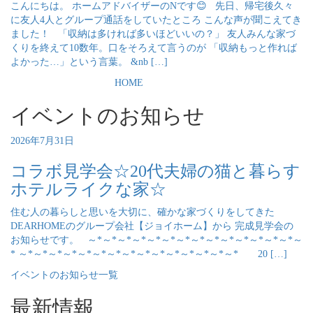
こんにちは。 ホームアドバイザーのNです😊 先日、帰宅後久々
に友人4人とグループ通話をしていたところ こんな声が聞こえてき
ました！ 「収納は多ければ多いほどいいの？」 友人みんな家づ
くりを終えて10数年。口をそろえて言うのが 「収納もっと作れば
よかった…」という言葉。 &nb […]
HOME
イベントのお知らせ
2026年7月31日
コラボ見学会☆20代夫婦の猫と暮らす
ホテルライクな家☆
住む人の暮らしと思いを大切に、確かな家づくりをしてきた
DEARHOMEのグループ会社【ジョイホーム】から 完成見学会の
お知らせです。 ～*～*～*～*～*～*～*～*～*～*～*～*～*～*～
* ～*～*～*～*～*～*～*～*～*～*～*～*～*～*～* 20 […]
イベントのお知らせ一覧
最新情報