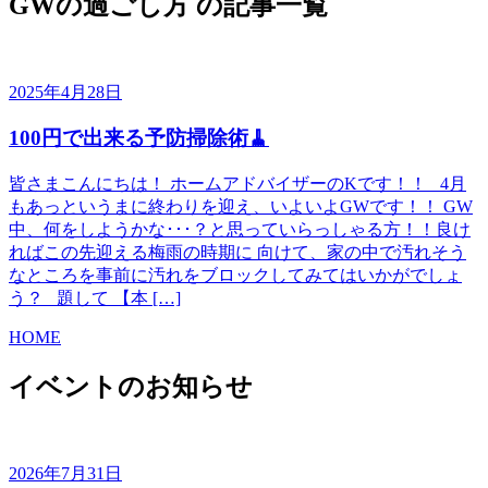
GWの過ごし方 の
記事一覧
2025年4月28日
100円で出来る予防掃除術🧹
皆さまこんにちは！ ホームアドバイザーのKです！！ 4月
もあっというまに終わりを迎え、いよいよGWです！！ GW
中、何をしようかな･･･？と思っていらっしゃる方！！良け
ればこの先迎える梅雨の時期に 向けて、家の中で汚れそう
なところを事前に汚れをブロックしてみてはいかがでしょ
う？ 題して 【本 […]
HOME
イベントのお知らせ
2026年7月31日