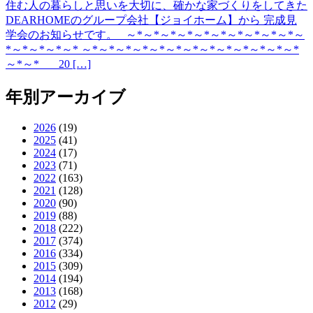
住む人の暮らしと思いを大切に、確かな家づくりをしてきた
DEARHOMEのグループ会社【ジョイホーム】から 完成見
学会のお知らせです。 ～*～*～*～*～*～*～*～*～*～*～
*～*～*～*～* ～*～*～*～*～*～*～*～*～*～*～*～*～*
～*～* 20 […]
年別アーカイブ
2026
(19)
2025
(41)
2024
(17)
2023
(71)
2022
(163)
2021
(128)
2020
(90)
2019
(88)
2018
(222)
2017
(374)
2016
(334)
2015
(309)
2014
(194)
2013
(168)
2012
(29)