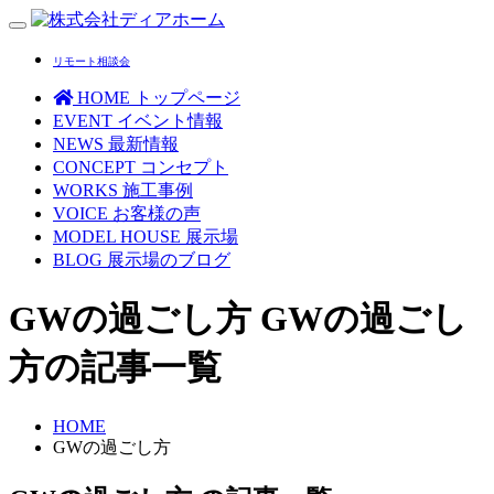
Toggle
navigation
リモート相談会
HOME
トップページ
EVENT
イベント情報
NEWS
最新情報
CONCEPT
コンセプト
WORKS
施工事例
VOICE
お客様の声
MODEL HOUSE
展示場
BLOG
展示場のブログ
GWの過ごし方
GWの過ごし
方の記事一覧
HOME
GWの過ごし方