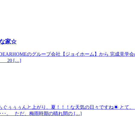
な家☆
ARHOMEのグループ会社【ジョイホーム】から 完成見学会のお知
 20 […]
気温もぐぅぅぅんと上がり、夏！！！な天気の日々ですね☀ とて、
･･･。 ただ、梅雨時期の晴れ間の […]