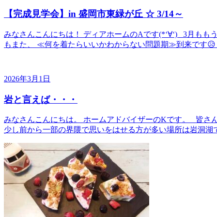
【完成見学会】in 盛岡市東緑が丘 ☆ 3/14～
みなさんこんにちは！ ディアホームのAです(*‘∀‘) 3月
もまた、 ≪何を着たらいいかわからない問題期≫到来です😥 
2026年3月1日
岩と言えば・・・
みなさんこんにちは。 ホームアドバイザーのKです。 皆さ
少し前から一部の界隈で思いをはせる方が多い場所は岩洞湖で