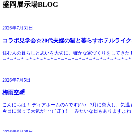
盛岡展示場BLOG
2026年7月31日
コラボ見学会☆20代夫婦の猫と暮らすホテルライク
住む人の暮らしと思いを大切に、確かな家づくりをしてきた DE
～*～*～* ～*～*～*～*～*～*～*～*～*～*～*～*～*～*～*
2026年7月5日
梅雨空🌈
こんにちは！ ディアホームのAです(^^♪ 7月に突入し、
今日に限って天気が･･･( ﾟДﾟ)！！ みたいな日もありますよね
2026年6月25日