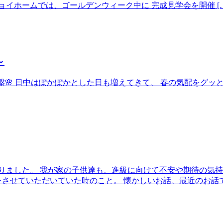
イホームでは、ゴールデンウィーク中に 完成見学会を開催 […
～
よ終盤🌸 日中はぽかぽかとした日も増えてきて、 春の気配をグ
りました。 我が家の子供達も、進級に向けて不安や期待の気持
させていただいていた時のこと。 懐かしいお話、最近のお話で楽