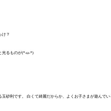
っけ？
ものが(*-ω-*)
砂利です。 白くて綺麗だからか、よくお子さまが遊んでいるの