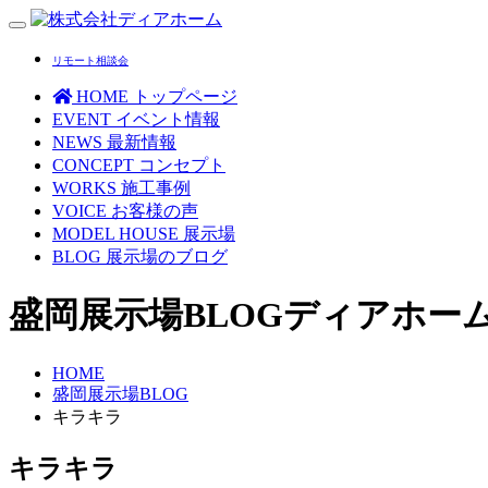
Toggle
navigation
リモート相談会
HOME
トップページ
EVENT
イベント情報
NEWS
最新情報
CONCEPT
コンセプト
WORKS
施工事例
VOICE
お客様の声
MODEL HOUSE
展示場
BLOG
展示場のブログ
盛岡展示場BLOG
ディアホー
HOME
盛岡展示場BLOG
キラキラ
キラキラ