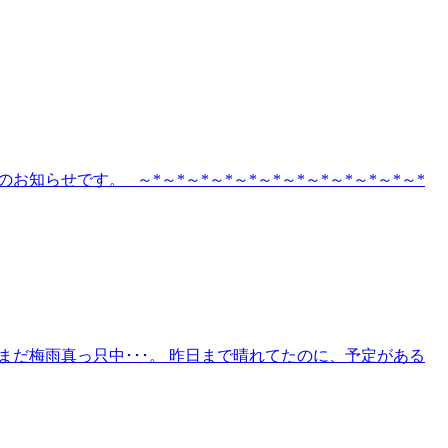
らせです。 ～*～*～*～*～*～*～*～*～*～*～*～*
まだ梅雨真っ只中･･･。 昨日まで晴れてたのに、予定がある