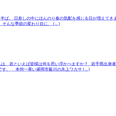
ももう半ば。 日差しの中にほんのり春の気配を感じる日が増えて
そんな季節の変わり目に、 […]
んは、岩といえば皆様は何を思い浮かべますか？ 岩手県出身
す。 本州一寒い盛岡市薮川の氷上ワカサ […]