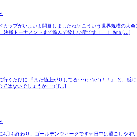
～
ワールドカップがいよいよ開幕しましたね✨ こういう世界規模の
決勝トーナメントまで進んで欲しい所です！！！ &nb […]
に行くたびに 『また値上がりしてる･･･(; ･`д･´)！！』 
ないでしょうか･･･(´ […]
～
いう間に4月も終わり、ゴールデンウィークです✨ 日中は過ごしや