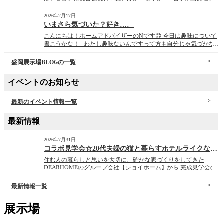
多くの方は岩手山を思い浮かべるのではないでしょうか。 少し前
から一部の界隈で思いをはせる方が多い場所は岩洞湖です。 本
2026年2月17日
州一寒い盛岡市薮川の氷上ワカサ […]
いまさら気づいた？好き…。
こんにちは！ホームアドバイザーのNです😊 今日は趣味について
書こうかな！ わたし趣味ないんですって方も自分じゃ気づかな
いだけであったりするもんです。 そんな私の趣味。 まずは、ス
ケボー・スノボー・雪板・キャンプ・旅行… いや、多い多い。ほ
盛岡展示場BLOGの一覧
んっとーに多趣味！ あきれるくらい(笑) […]
イベントのお知らせ
最新のイベント情報一覧
最新情報
2026年7月31日
コラボ見学会☆20代夫婦の猫と暮らすホテルライクな家☆
住む人の暮らしと思いを大切に、確かな家づくりをしてきた
DEARHOMEのグループ会社【ジョイホーム】から 完成見学会の
お知らせです。 ～*～*～*～*～*～*～*～*～*～*～*～*～*～*
～* ～*～*～*～*～*～*～*～*～*～*～*～*～*～*～* 20 […]
最新情報一覧
展示場