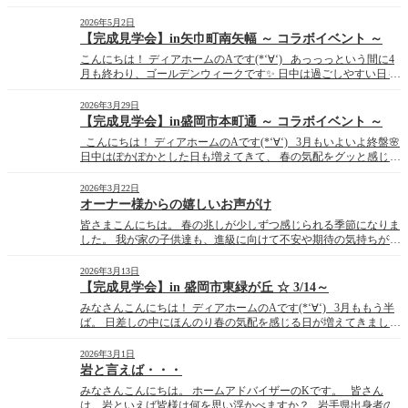
が増えましたね💦 食品だけでなく、光熱費や日用品などの価格
も上がり、家計への負担を実感している方も多いのではないでし
2026年5月2日
ょうか･･･(´ […]
【完成見学会】in矢巾町南矢幅 ～ コラボイベント ～
こんにちは！ ディアホームのAです(*‘∀‘) あっっっという間に4
月も終わり、ゴールデンウィークです✨ 日中は過ごしやすい日も
増え、ゴールデンウィーク中にお出かけの ご予定を立てている方
も多いのではないでしょうか♬？ グループ会社のジョイホームで
2026年3月29日
は、ゴールデンウィーク中に 完成見学会を開催 […]
【完成見学会】in盛岡市本町通 ～ コラボイベント ～
こんにちは！ ディアホームのAです(*‘∀‘) 3月もいよいよ終盤🌸
日中はぽかぽかとした日も増えてきて、 春の気配をグッと感じる
季節になってきました。 そんな中、私事ですが･･･今年急に花粉
症の症状に襲われています🤧💦 一度くし […]
2026年3月22日
オーナー様からの嬉しいお声がけ
皆さまこんにちは。 春の兆しが少しずつ感じられる季節になりま
した。 我が家の子供達も、進級に向けて不安や期待の気持ちが交
錯しているようです。 大人も子供も、環境の変化に不安を感じる
のは同じですね。 さて、先日オーナー様とお話をさせていただ
2026年3月13日
いていた時のこと。 懐かしいお話、最近のお話で楽しく過ごして
【完成見学会】in 盛岡市東緑が丘 ☆ 3/14～
おりまし […]
みなさんこんにちは！ ディアホームのAです(*‘∀‘) 3月ももう半
ば。 日差しの中にほんのり春の気配を感じる日が増えてきました
🌸 とはいえ、朝晩はまだまだ冷えますので、この時期もまた、
≪何を着たらいいかわからない問題期≫到来です😥 そんな季節
2026年3月1日
の変わり目に、 […]
岩と言えば・・・
みなさんこんにちは。 ホームアドバイザーのKです。 皆さん
は、岩といえば皆様は何を思い浮かべますか？ 岩手県出身者の