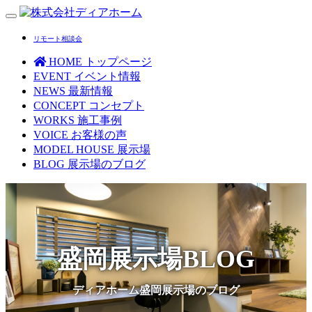
Toggle
navigation
リモート相談会
HOME
トップページ
EVENT
イベント情報
NEWS
最新情報
CONCEPT
コンセプト
WORKS
施工事例
VOICE
お客様の声
MODEL HOUSE
展示場
BLOG
展示場のブログ
盛岡展示場BLOG
ディアホーム盛岡展示場のブログ