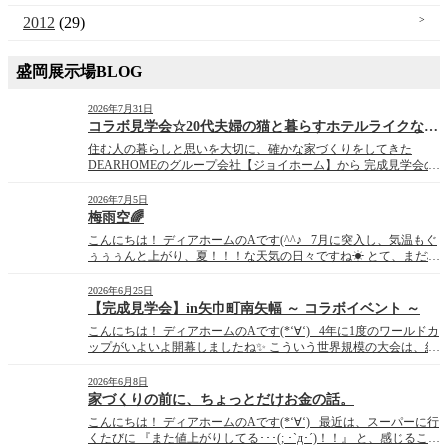
2012
(29)
盛岡展示場BLOG
2026年7月31日
コラボ見学会☆20代夫婦の猫と暮らすホテルライクな家☆
住む人の暮らしと思いを大切に、確かな家づくりをしてきた
DEARHOMEのグループ会社【ジョイホーム】から 完成見学会の
お知らせです。 ～*～*～*～*～*～*～*～*～*～*～*～*～*～*
～* ～*～*～*～*～*～*～*～*～*～*～*～*～*～*～* 20 […]
2026年7月5日
梅雨空🌈
こんにちは！ ディアホームのAです(^^♪ 7月に突入し、気温もぐ
ぅぅぅんと上がり、夏！！！な天気の日々ですね☀ とて、まだ梅
雨真っ只中･･･。 昨日まで晴れてたのに、予定がある今日に限っ
て天気が･･･( ﾟДﾟ)！！ みたいな日もありますよね･･･。 ただ、
2026年6月25日
梅雨時期の晴れ間の […]
【完成見学会】in矢巾町南矢幅 ～ コラボイベント ～
こんにちは！ ディアホームのAです(*‘∀‘) 4年に1度のワールドカ
ップがいよいよ開幕しましたね✨ こういう世界規模の大会は、結
果が気になって仕方なくなってしまいます♪ 明日はいよいよ運命
のスウェーデン戦！！！ チュニジア戦の勢いのまま、決勝トーナ
2026年6月8日
メントまで進んで欲しい所です！！！ &nb […]
家づくりの前に、ちょっとだけお金の話。
こんにちは！ ディアホームのAです(*‘∀‘) 最近は、スーパーに行
くたびに 『また値上がりしてる･･･(; ･`д･´)！！』 と、感じること