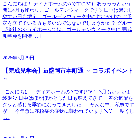
こんにちは！ ディアホームのAです(*‘∀‘) あっっっという
間に4月も終わり、ゴールデンウィークです✨ 日中は過ごし
やすい日も増え、ゴールデンウィーク中にお出かけの ご予
定を立てている方も多いのではないでしょうか♬？ グルー
プ会社のジョイホームでは、ゴールデンウィーク中に 完成
見学会を開催 […]
2026年3月29日
【完成見学会】in盛岡市本町通 ～ コラボイベント
～
こんにちは！ ディアホームのAです(*‘∀‘) 3月もいよいよ
終盤🌸 日中はぽかぽかとした日も増えてきて、 春の気配を
グッと感じる季節になってきました。 そんな中、私事です
が･･･今年急に花粉症の症状に襲われています🤧💦 一度くし
[…]