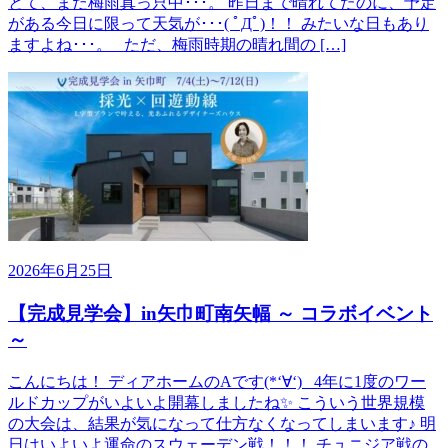
とて、まだ梅雨真っ只中･･･。 昨日まで晴れてたのに、予定
がある今日に限って天気が･･･( ﾟДﾟ)！！ みたいな日もあり
ますよね･･･。 ただ、梅雨時期の晴れ間の […]
2026年6月25日
【完成見学会】in矢巾町南矢幅 ～ コラボイベント
～
こんにちは！ ディアホームのAです(*‘∀‘) 4年に1度のワー
ルドカップがいよいよ開幕しましたね✨ こういう世界規模
の大会は、結果が気になって仕方なくなってしまいます♪ 明
日はいよいよ運命のスウェーデン戦！！！ チュニジア戦の