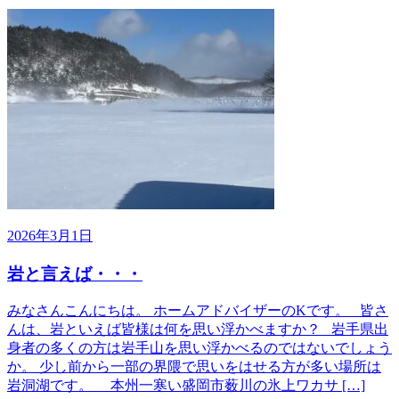
2026年3月1日
岩と言えば・・・
みなさんこんにちは。 ホームアドバイザーのKです。 皆さ
んは、岩といえば皆様は何を思い浮かべますか？ 岩手県出
身者の多くの方は岩手山を思い浮かべるのではないでしょう
か。 少し前から一部の界隈で思いをはせる方が多い場所は
岩洞湖です。 本州一寒い盛岡市薮川の氷上ワカサ […]