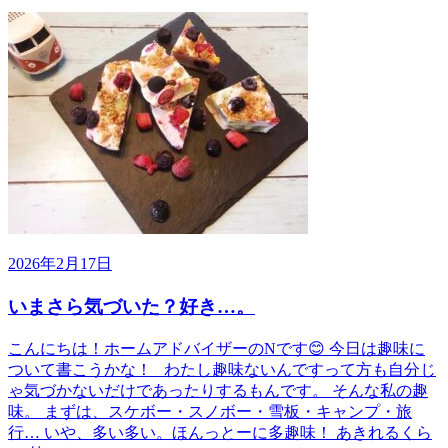
2026年2月17日
いまさら気づいた？好き…。
こんにちは！ホームアドバイザーのNです😊 今日は趣味に
ついて書こうかな！ わたし趣味ないんですって方も自分じ
ゃ気づかないだけであったりするもんです。 そんな私の趣
味。 まずは、スケボー・スノボー・雪板・キャンプ・旅
行… いや、多い多い。ほんっとーに多趣味！ あきれるくら