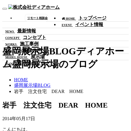
Toggle
navigation
トップページ
リモート相談会
HOME
イベント情報
EVENT
最新情報
NEWS
コンセプト
CONCEPT
施工事例
WORKS
盛岡展示場BLOG
ディアホー
お客様の声
VOICE
展示場
MODEL HOUSE
ム盛岡展示場のブログ
展示場のブログ
BLOG
HOME
盛岡展示場BLOG
岩手 注文住宅 DEAR HOME
岩手 注文住宅 DEAR HOME
2014年05月17日
こんにちは。