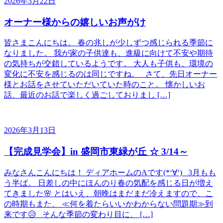
2026年3月22日
オーナー様からの嬉しいお声がけ
皆さまこんにちは。 春の兆しが少しずつ感じられる季節に
なりました。 我が家の子供達も、進級に向けて不安や期待
の気持ちが交錯しているようです。 大人も子供も、環境の
変化に不安を感じるのは同じですね。 さて、先日オーナー
様とお話をさせていただいていた時のこと。 懐かしいお
話、最近のお話で楽しく過ごしておりまし […]
2026年3月13日
【完成見学会】in 盛岡市東緑が丘 ☆ 3/14～
みなさんこんにちは！ ディアホームのAです(*‘∀‘) 3月もも
う半ば。 日差しの中にほんのり春の気配を感じる日が増え
てきました🌸 とはいえ、朝晩はまだまだ冷えますので、こ
の時期もまた、 ≪何を着たらいいかわからない問題期≫到
来です😥 そんな季節の変わり目に、 […]