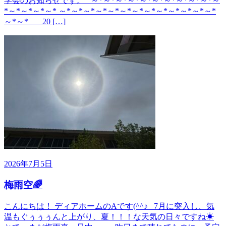
学会のお知らせです。 ～*～*～*～*～*～*～*～*～*～*～
*～*～*～*～* ～*～*～*～*～*～*～*～*～*～*～*～*～*
～*～* 20 […]
2026年7月5日
梅雨空🌈
こんにちは！ ディアホームのAです(^^♪ 7月に突入し、気
温もぐぅぅぅんと上がり、夏！！！な天気の日々ですね☀