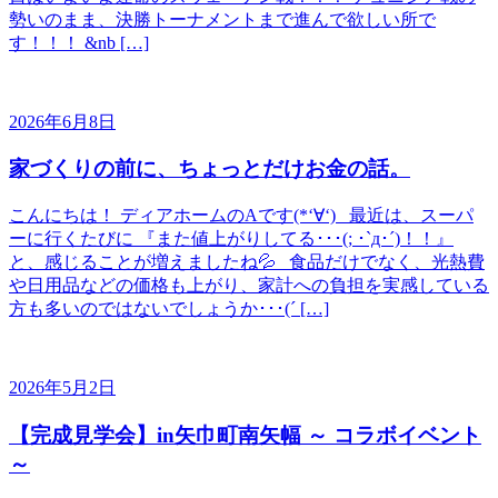
勢いのまま、決勝トーナメントまで進んで欲しい所で
す！！！ &nb […]
2026年6月8日
家づくりの前に、ちょっとだけお金の話。
こんにちは！ ディアホームのAです(*‘∀‘) 最近は、スーパ
ーに行くたびに 『また値上がりしてる･･･(; ･`д･´)！！』
と、感じることが増えましたね💦 食品だけでなく、光熱費
や日用品などの価格も上がり、家計への負担を実感している
方も多いのではないでしょうか･･･(´ […]
2026年5月2日
【完成見学会】in矢巾町南矢幅 ～ コラボイベント
～