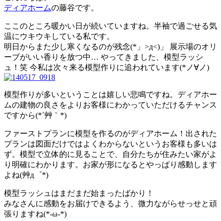
ディアホーム
の藤谷です。
ここのところ暖かい日が続いていますね。半袖で過ごせる気
温にウキウキしている私です。
明日からまた少し寒くなるのが残念(*」>д<)」 展示場のオリ
ーブがいい香りを放つ中… やってきました、模型ラッシ
ュ！笑 今私は次々来る模型作りに追われています(*ノ∀ノ)
模型作りが多いということは嬉しい悲鳴ですね。ディアホー
ムの建物の良さをよりお客様にわかっていただけるチャンス
ですから(*´艸｀*)
ファーストプランに模型を作るのがディアホーム！出された
プランは図面だけではよくわからないというお客様も多いは
ず。模型で立体的に見ることで、自分たちが住みたい家がよ
り明確にわかります。お家が形になるとやっぱり感動します
よね(艸д゜*)
模型ラッシュはまだまだ始まったばかり！
みなさんに感動をお届けできるよう、微力ながらせっせと頑
張りますね(*-ω-*)