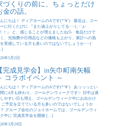
家づくりの前に、ちょっとだけ
お金の話。
んにちは！ ディアホームのAです(*‘∀‘) 最近は、スー
ーに行くたびに 『また値上がりしてる･･･(; ･`д･
)！！』 と、感じることが増えましたね💦 食品だけで
く、光熱費や日用品などの価格も上がり、家計への負
を実感している方も多いのではないでしょうか･･･(´
…]
026年5月2日
【完成見学会】in矢巾町南矢幅
～ コラボイベント ～
んにちは！ ディアホームのAです(*‘∀‘) あっっっとい
間に4月も終わり、ゴールデンウィークです✨ 日中は過
しやすい日も増え、ゴールデンウィーク中にお出かけ
 ご予定を立てている方も多いのではないでしょうか
？ グループ会社のジョイホームでは、ゴールデンウィ
ク中に 完成見学会を開催 […]
026年3月29日