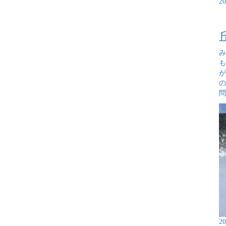
2
み
も
が
の
問
2