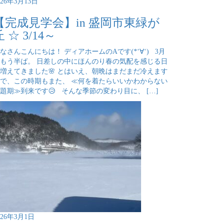
026年3月13日
【完成見学会】in 盛岡市東緑が
丘 ☆ 3/14～
なさんこんにちは！ ディアホームのAです(*‘∀‘) 3月
もう半ば。 日差しの中にほんのり春の気配を感じる日
増えてきました🌸 とはいえ、朝晩はまだまだ冷えます
で、この時期もまた、 ≪何を着たらいいかわからない
題期≫到来です😥 そんな季節の変わり目に、 […]
026年3月1日