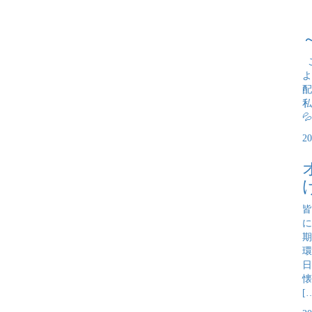
こ
よ
配
私

2
皆
に
期
環
日
懐
[