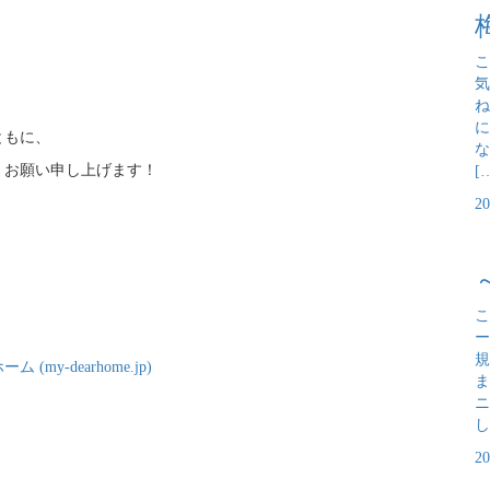
こ
気
ね
に
ともに、
な
くお願い申し上げます！
[
2
こ
ー
規
-dearhome.jp)
ま
ニ
し
2