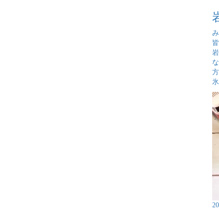
み
岩
な
氷
2