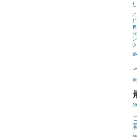
こ
に
自
な
ン
き
盛
最
2
住