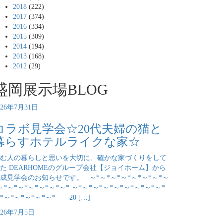
2018
(222)
2017
(374)
2016
(334)
2015
(309)
2014
(194)
2013
(168)
2012
(29)
盛岡展示場BLOG
026年7月31日
コラボ見学会☆20代夫婦の猫と
暮らすホテルライクな家☆
む人の暮らしと思いを大切に、確かな家づくりをして
た DEARHOMEのグループ会社【ジョイホーム】から
成見学会のお知らせです。 ～*～*～*～*～*～*～*～
～*～*～*～*～*～*～* ～*～*～*～*～*～*～*～*～*
*～*～*～*～*～* 20 […]
026年7月5日