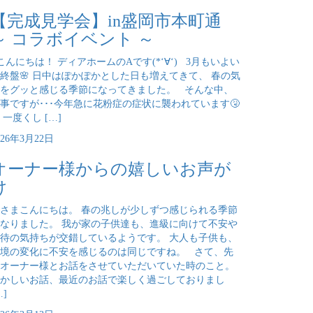
【完成見学会】in盛岡市本町通
～ コラボイベント ～
んにちは！ ディアホームのAです(*‘∀‘) 3月もいよい
終盤🌸 日中はぽかぽかとした日も増えてきて、 春の気
をグッと感じる季節になってきました。 そんな中、
事ですが･･･今年急に花粉症の症状に襲われています🤧
 一度くし […]
026年3月22日
オーナー様からの嬉しいお声が
け
さまこんにちは。 春の兆しが少しずつ感じられる季節
なりました。 我が家の子供達も、進級に向けて不安や
待の気持ちが交錯しているようです。 大人も子供も、
境の変化に不安を感じるのは同じですね。 さて、先
オーナー様とお話をさせていただいていた時のこと。
かしいお話、最近のお話で楽しく過ごしておりまし
…]