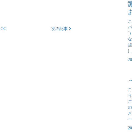
こ
パ
OG
次の記事
´
な
担
[
2
こ
う
ご
の
♬
ー
2