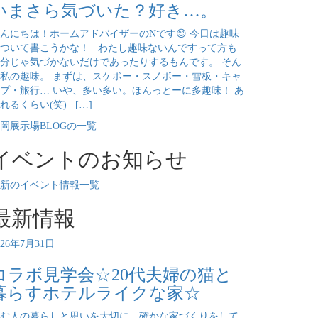
いまさら気づいた？好き…。
んにちは！ホームアドバイザーのNです😊 今日は趣味
ついて書こうかな！ わたし趣味ないんですって方も
分じゃ気づかないだけであったりするもんです。 そん
私の趣味。 まずは、スケボー・スノボー・雪板・キャ
プ・旅行… いや、多い多い。ほんっとーに多趣味！ あ
れるくらい(笑) […]
岡展示場BLOGの一覧
イベントのお知らせ
新のイベント情報一覧
最新情報
026年7月31日
コラボ見学会☆20代夫婦の猫と
暮らすホテルライクな家☆
む人の暮らしと思いを大切に、確かな家づくりをして