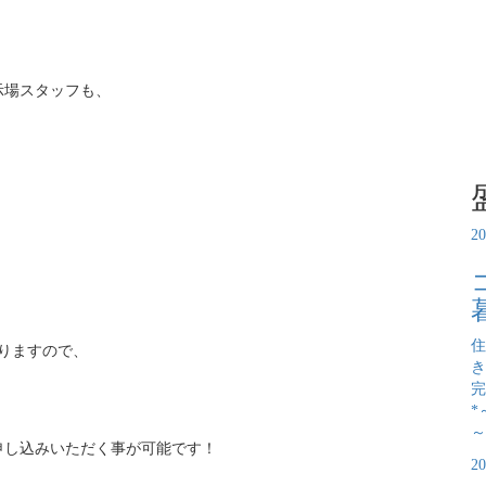
示場スタッフも、
2
住
おりますので、
き
。
完
*
～
申し込みいただく事が可能です！
2