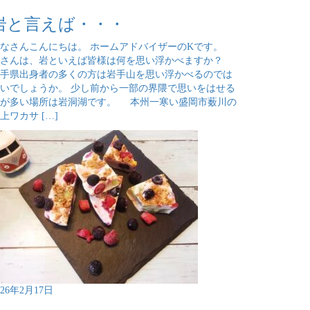
岩と言えば・・・
なさんこんにちは。 ホームアドバイザーのKです。
皆さんは、岩といえば皆様は何を思い浮かべますか？
手県出身者の多くの方は岩手山を思い浮かべるのでは
いでしょうか。 少し前から一部の界隈で思いをはせる
方が多い場所は岩洞湖です。 本州一寒い盛岡市薮川の
上ワカサ […]
026年2月17日