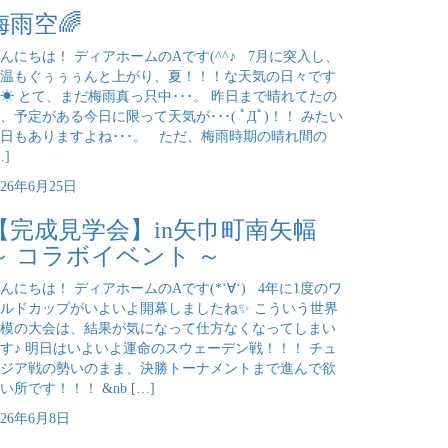
梅雨空🌈
んにちは！ ディアホームのAです(^^♪ 7月に突入し、
温もぐぅぅぅんと上がり、夏！！！な天気の日々です
☀ とて、まだ梅雨真っ只中･･･。 昨日まで晴れてたの
、予定がある今日に限って天気が･･･( ﾟДﾟ)！！ みたい
日もありますよね･･･。 ただ、梅雨時期の晴れ間の
…]
026年6月25日
【完成見学会】in矢巾町南矢幅
～ コラボイベント ～
んにちは！ ディアホームのAです(*‘∀‘) 4年に1度のワ
ルドカップがいよいよ開幕しましたね✨ こういう世界
模の大会は、結果が気になって仕方なくなってしまい
す♪ 明日はいよいよ運命のスウェーデン戦！！！ チュ
ジア戦の勢いのまま、決勝トーナメントまで進んで欲
い所です！！！ &nb […]
026年6月8日