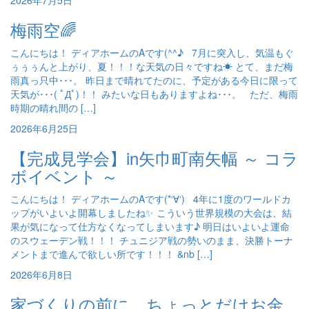
2026年7月5日
梅雨空🌈
こんにちは！ ディアホームのAです(^^♪ 7月に突入し、気温もぐ
ぅぅぅんと上がり、夏！！！な天気の日々ですね☀ とて、まだ梅
雨真っ只中･･･。 昨日まで晴れてたのに、予定がある今日に限って
天気が･･･( ﾟДﾟ)！！ みたいな日もありますよね･･･。 ただ、梅雨
時期の晴れ間の […]
2026年6月25日
【完成見学会】in矢巾町南矢幅 ～ コラ
ボイベント ～
こんにちは！ ディアホームのAです(*‘∀‘) 4年に1度のワールドカ
ップがいよいよ開幕しましたね✨ こういう世界規模の大会は、結
果が気になって仕方なくなってしまいます♪ 明日はいよいよ運命
のスウェーデン戦！！！ チュニジア戦の勢いのまま、決勝トーナ
メントまで進んで欲しい所です！！！ &nb […]
2026年6月8日
家づくりの前に、ちょっとだけお金