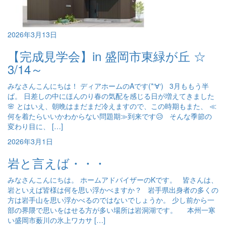
2026年3月13日
【完成見学会】in 盛岡市東緑が丘 ☆
3/14～
みなさんこんにちは！ ディアホームのAです(*‘∀‘) 3月ももう半
ば。 日差しの中にほんのり春の気配を感じる日が増えてきました
🌸 とはいえ、朝晩はまだまだ冷えますので、この時期もまた、 ≪
何を着たらいいかわからない問題期≫到来です😥 そんな季節の
変わり目に、 […]
2026年3月1日
岩と言えば・・・
みなさんこんにちは。 ホームアドバイザーのKです。 皆さんは、
岩といえば皆様は何を思い浮かべますか？ 岩手県出身者の多くの
方は岩手山を思い浮かべるのではないでしょうか。 少し前から一
部の界隈で思いをはせる方が多い場所は岩洞湖です。 本州一寒
い盛岡市薮川の氷上ワカサ […]