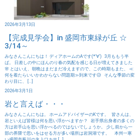
2026年3月13日
【完成見学会】in 盛岡市東緑が丘 ☆
3/14～
みなさんこんにちは！ ディアホームのAです(*‘∀‘) 3月ももう半
ば。 日差しの中にほんのり春の気配を感じる日が増えてきました
🌸 とはいえ、朝晩はまだまだ冷えますので、この時期もまた、 ≪
何を着たらいいかわからない問題期≫到来です😥 そんな季節の変
わり目に、 […]
2026年3月1日
岩と言えば・・・
みなさんこんにちは。 ホームアドバイザーのKです。 皆さんは、
岩といえば皆様は何を思い浮かべますか？ 岩手県出身者の多くの
方は岩手山を思い浮かべるのではないでしょうか。 少し前から一
部の界隈で思いをはせる方が多い場所は岩洞湖です。 本州一寒
い盛岡市薮川の氷上ワカサ […]