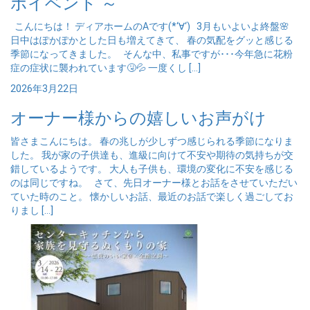
ボイベント ～
こんにちは！ ディアホームのAです(*‘∀‘) 3月もいよいよ終盤🌸
日中はぽかぽかとした日も増えてきて、 春の気配をグッと感じる
季節になってきました。 そんな中、私事ですが･･･今年急に花粉
症の症状に襲われています🤧💦 一度くし […]
2026年3月22日
オーナー様からの嬉しいお声がけ
皆さまこんにちは。 春の兆しが少しずつ感じられる季節になりま
した。 我が家の子供達も、進級に向けて不安や期待の気持ちが交
錯しているようです。 大人も子供も、環境の変化に不安を感じる
のは同じですね。 さて、先日オーナー様とお話をさせていただい
ていた時のこと。 懐かしいお話、最近のお話で楽しく過ごしてお
りまし […]