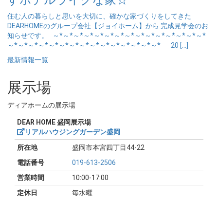
すホテルライクな家☆
住む人の暮らしと思いを大切に、確かな家づくりをしてきた
DEARHOMEのグループ会社【ジョイホーム】から 完成見学会のお
知らせです。 ～*～*～*～*～*～*～*～*～*～*～*～*～*～*～*
～*～*～*～*～*～*～*～*～*～*～*～*～*～*～* 20 […]
最新情報一覧
展示場
ディアホームの展示場
DEAR HOME 盛岡展示場
リアルハウジングガーデン盛岡
所在地
盛岡市本宮四丁目44-22
電話番号
019-613-2506
営業時間
10:00-17:00
定休日
毎水曜