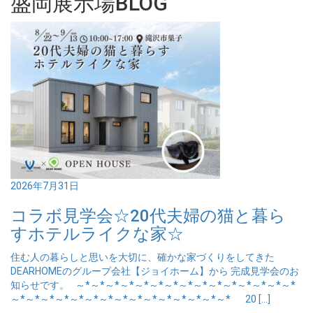
盛岡展示場BLOG
2026年7月31日
コラボ見学会☆20代夫婦の猫と暮ら
すホテルライクな家☆
住む人の暮らしと思いを大切に、確かな家づくりをしてきた
DEARHOMEのグループ会社【ジョイホーム】から 完成見学会のお
知らせです。 ～*～*～*～*～*～*～*～*～*～*～*～*～*～*～*
～*～*～*～*～*～*～*～*～*～*～*～*～*～*～* 20 […]