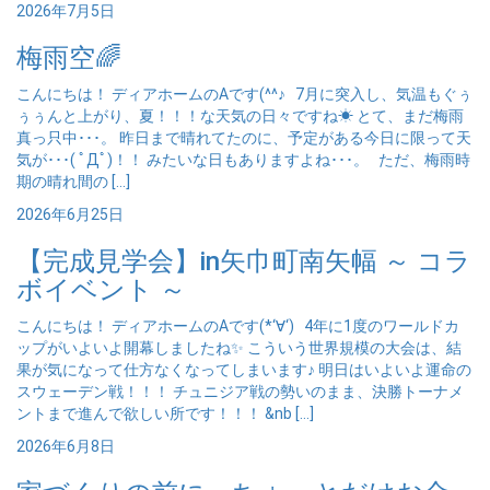
2026年7月5日
梅雨空🌈
こんにちは！ ディアホームのAです(^^♪ 7月に突入し、気温もぐぅ
ぅぅんと上がり、夏！！！な天気の日々ですね☀ とて、まだ梅雨
真っ只中･･･。 昨日まで晴れてたのに、予定がある今日に限って天
気が･･･( ﾟДﾟ)！！ みたいな日もありますよね･･･。 ただ、梅雨時
期の晴れ間の […]
2026年6月25日
【完成見学会】in矢巾町南矢幅 ～ コラ
ボイベント ～
こんにちは！ ディアホームのAです(*‘∀‘) 4年に1度のワールドカ
ップがいよいよ開幕しましたね✨ こういう世界規模の大会は、結
果が気になって仕方なくなってしまいます♪ 明日はいよいよ運命の
スウェーデン戦！！！ チュニジア戦の勢いのまま、決勝トーナメ
ントまで進んで欲しい所です！！！ &nb […]
2026年6月8日