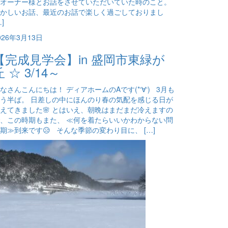
オーナー様とお話をさせていただいていた時のこと。
かしいお話、最近のお話で楽しく過ごしておりまし
…]
026年3月13日
【完成見学会】in 盛岡市東緑が
丘 ☆ 3/14～
なさんこんにちは！ ディアホームのAです(*‘∀‘) 3月も
う半ば。 日差しの中にほんのり春の気配を感じる日が
えてきました🌸 とはいえ、朝晩はまだまだ冷えますの
、この時期もまた、 ≪何を着たらいいかわからない問
期≫到来です😥 そんな季節の変わり目に、 […]