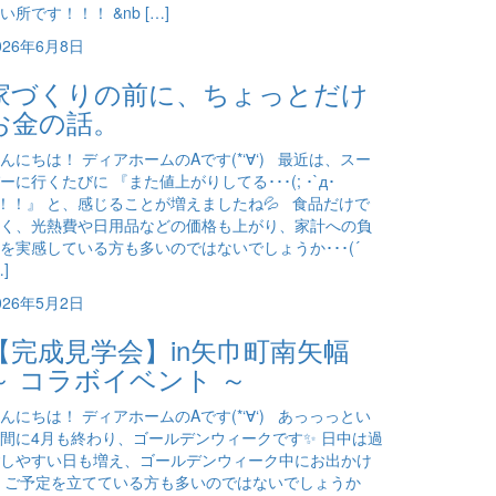
い所です！！！ &nb […]
026年6月8日
家づくりの前に、ちょっとだけ
お金の話。
んにちは！ ディアホームのAです(*‘∀‘) 最近は、スー
ーに行くたびに 『また値上がりしてる･･･(; ･`д･
)！！』 と、感じることが増えましたね💦 食品だけで
く、光熱費や日用品などの価格も上がり、家計への負
を実感している方も多いのではないでしょうか･･･(´
…]
026年5月2日
【完成見学会】in矢巾町南矢幅
～ コラボイベント ～
んにちは！ ディアホームのAです(*‘∀‘) あっっっとい
間に4月も終わり、ゴールデンウィークです✨ 日中は過
しやすい日も増え、ゴールデンウィーク中にお出かけ
 ご予定を立てている方も多いのではないでしょうか