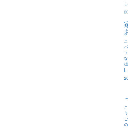
し
2
こ
パ
´
な
担
[
2
こ
う
ご
の