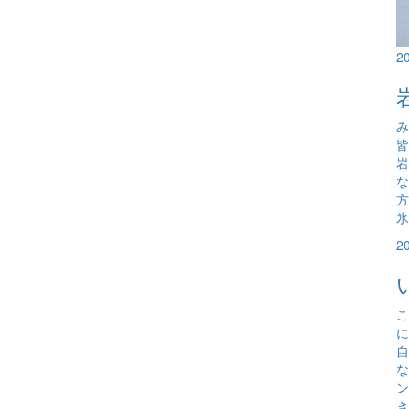
2
み
岩
な
氷
2
こ
に
自
な
ン
き