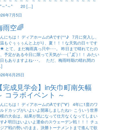
～*～*～*～*～*～* ～*～*～*～*～*～*～*～*～*～*～*～*
*～*～* 20 […]
026年7月5日
梅雨空🌈
んにちは！ ディアホームのAです(^^♪ 7月に突入し、
温もぐぅぅぅんと上がり、夏！！！な天気の日々です
☀ とて、まだ梅雨真っ只中･･･。 昨日まで晴れてたの
、予定がある今日に限って天気が･･･( ﾟДﾟ)！！ みたい
日もありますよね･･･。 ただ、梅雨時期の晴れ間の
…]
026年6月25日
【完成見学会】in矢巾町南矢幅
～ コラボイベント ～
んにちは！ ディアホームのAです(*‘∀‘) 4年に1度のワ
ルドカップがいよいよ開幕しましたね✨ こういう世界
模の大会は、結果が気になって仕方なくなってしまい
す♪ 明日はいよいよ運命のスウェーデン戦！！！ チュ
ジア戦の勢いのまま、決勝トーナメントまで進んで欲