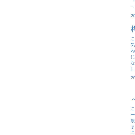
*
～
2
こ
気
ね
に
な
[
2
こ
ー
規
ま
ニ