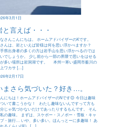
026年3月1日
岩と言えば・・・
なさんこんにちは。 ホームアドバイザーのKです。
皆さんは、岩といえば皆様は何を思い浮かべますか？
手県出身者の多くの方は岩手山を思い浮かべるのでは
いでしょうか。 少し前から一部の界隈で思いをはせる
方が多い場所は岩洞湖です。 本州一寒い盛岡市薮川の
上ワカサ […]
026年2月17日
いまさら気づいた？好き…。
んにちは！ホームアドバイザーのNです😊 今日は趣味
ついて書こうかな！ わたし趣味ないんですって方も
分じゃ気づかないだけであったりするもんです。 そん
私の趣味。 まずは、スケボー・スノボー・雪板・キャ
プ・旅行… いや、多い多い。ほんっとーに多趣味！ あ
れるくらい(笑) […]