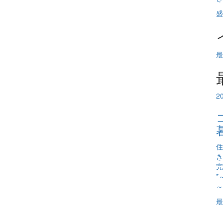
盛
最
2
住
き
完
*
～
最