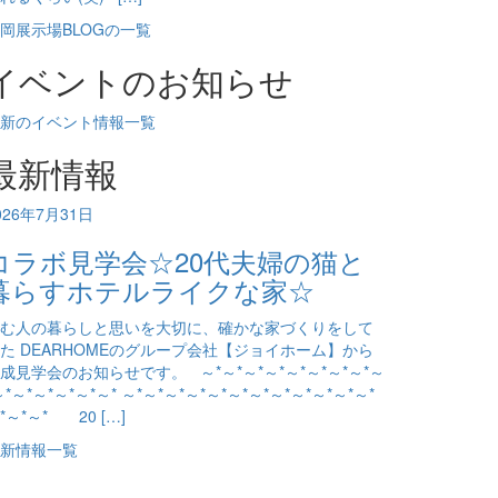
岡展示場BLOGの一覧
イベントのお知らせ
新のイベント情報一覧
最新情報
026年7月31日
コラボ見学会☆20代夫婦の猫と
暮らすホテルライクな家☆
む人の暮らしと思いを大切に、確かな家づくりをして
た DEARHOMEのグループ会社【ジョイホーム】から
成見学会のお知らせです。 ～*～*～*～*～*～*～*～*～
～*～*～*～*～*～* ～*～*～*～*～*～*～*～*～*～*～*～*
*～*～* 20 […]
新情報一覧