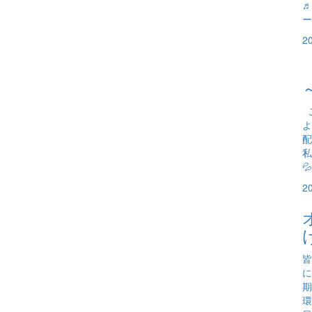
♬
ー
2
こ
よ
配
私

2
皆
に
期
環