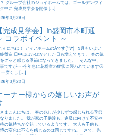
？ グループ会社のジョイホームでは、ゴールデンウィ
ク中に 完成見学会を開催 […]
026年3月29日
【完成見学会】in盛岡市本町通
～ コラボイベント ～
んにちは！ ディアホームのAです(*‘∀‘) 3月もいよい
終盤🌸 日中はぽかぽかとした日も増えてきて、 春の気
をグッと感じる季節になってきました。 そんな中、
事ですが･･･今年急に花粉症の症状に襲われています🤧
 一度くし […]
026年3月22日
オーナー様からの嬉しいお声が
け
さまこんにちは。 春の兆しが少しずつ感じられる季節
なりました。 我が家の子供達も、進級に向けて不安や
待の気持ちが交錯しているようです。 大人も子供も、
境の変化に不安を感じるのは同じですね。 さて、先