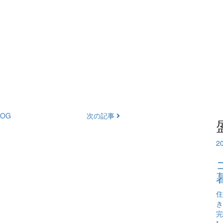
OG
次の記事
2
住
き
完