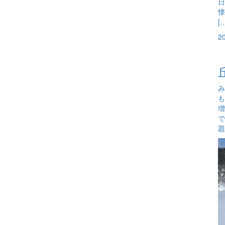
日
懐
[
2
み
も
増
で
題