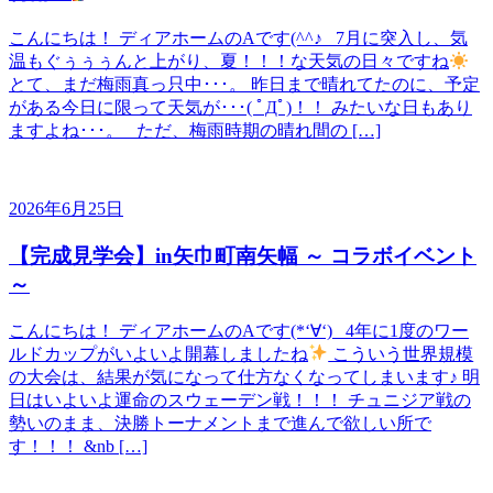
こんにちは！ ディアホームのAです(^^♪ 7月に突入し、気
温もぐぅぅぅんと上がり、夏！！！な天気の日々ですね
とて、まだ梅雨真っ只中･･･。 昨日まで晴れてたのに、予定
がある今日に限って天気が･･･( ﾟДﾟ)！！ みたいな日もあり
ますよね･･･。 ただ、梅雨時期の晴れ間の […]
2026年6月25日
【完成見学会】in矢巾町南矢幅 ～ コラボイベント
～
こんにちは！ ディアホームのAです(*‘∀‘) 4年に1度のワー
ルドカップがいよいよ開幕しましたね
こういう世界規模
の大会は、結果が気になって仕方なくなってしまいます♪ 明
日はいよいよ運命のスウェーデン戦！！！ チュニジア戦の
勢いのまま、決勝トーナメントまで進んで欲しい所で
す！！！ &nb […]