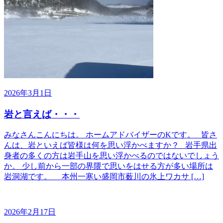
2026年3月1日
岩と言えば・・・
みなさんこんにちは。 ホームアドバイザーのKです。 皆さ
んは、岩といえば皆様は何を思い浮かべますか？ 岩手県出
身者の多くの方は岩手山を思い浮かべるのではないでしょう
か。 少し前から一部の界隈で思いをはせる方が多い場所は
岩洞湖です。 本州一寒い盛岡市薮川の氷上ワカサ […]
2026年2月17日