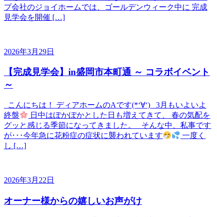
プ会社のジョイホームでは、ゴールデンウィーク中に 完成
見学会を開催 […]
2026年3月29日
【完成見学会】in盛岡市本町通 ～ コラボイベント
～
こんにちは！ ディアホームのAです(*‘∀‘) 3月もいよいよ
終盤
日中はぽかぽかとした日も増えてきて、 春の気配を
グッと感じる季節になってきました。 そんな中、私事です
が･･･今年急に花粉症の症状に襲われています
一度く
し […]
2026年3月22日
オーナー様からの嬉しいお声がけ