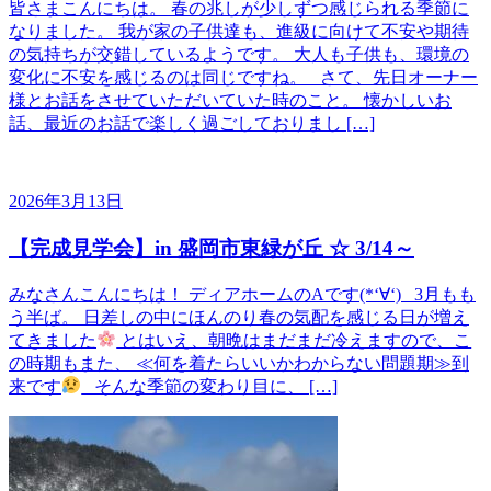
皆さまこんにちは。 春の兆しが少しずつ感じられる季節に
なりました。 我が家の子供達も、進級に向けて不安や期待
の気持ちが交錯しているようです。 大人も子供も、環境の
変化に不安を感じるのは同じですね。 さて、先日オーナー
様とお話をさせていただいていた時のこと。 懐かしいお
話、最近のお話で楽しく過ごしておりまし […]
2026年3月13日
【完成見学会】in 盛岡市東緑が丘 ☆ 3/14～
みなさんこんにちは！ ディアホームのAです(*‘∀‘) 3月もも
う半ば。 日差しの中にほんのり春の気配を感じる日が増え
てきました
とはいえ、朝晩はまだまだ冷えますので、こ
の時期もまた、 ≪何を着たらいいかわからない問題期≫到
来です
そんな季節の変わり目に、 […]