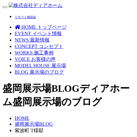
Toggle
navigation
リモート相談会
HOME
トップページ
EVENT
イベント情報
NEWS
最新情報
CONCEPT
コンセプト
WORKS
施工事例
VOICE
お客様の声
MODEL HOUSE
展示場
BLOG
展示場のブログ
盛岡展示場BLOG
ディアホー
ム盛岡展示場のブログ
HOME
盛岡展示場BLOG
紫波町 T様邸