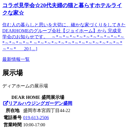
コラボ見学会☆20代夫婦の猫と暮らすホテルライ
クな家☆
住む人の暮らしと思いを大切に、確かな家づくりをしてきた
DEARHOMEのグループ会社【ジョイホーム】から 完成見
学会のお知らせです。 ～*～*～*～*～*～*～*～*～*～*～
*～*～*～*～* ～*～*～*～*～*～*～*～*～*～*～*～*～*
～*～* 20 […]
最新情報一覧
展示場
ディアホームの展示場
DEAR HOME 盛岡展示場
リアルハウジングガーデン盛岡
所在地
盛岡市本宮四丁目44-22
電話番号
019-613-2506
営業時間
10:00-17:00