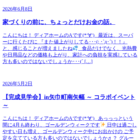
2026年6月8日
家づくりの前に、ちょっとだけお金の話。
こんにちは！ ディアホームのAです(*‘∀‘) 最近は、スーパ
ーに行くたびに 『また値上がりしてる･･･(; ･`д･´)！！』
と、感じることが増えましたね
食品だけでなく、光熱費
や日用品などの価格も上がり、家計への負担を実感している
方も多いのではないでしょうか･･･(´ […]
2026年5月2日
【完成見学会】in矢巾町南矢幅 ～ コラボイベント
～
こんにちは！ ディアホームのAです(*‘∀‘) あっっっという
間に4月も終わり、ゴールデンウィークです
日中は過ごし
やすい日も増え、ゴールデンウィーク中にお出かけの ご予
定を立てている方も多いのではないでしょうか♬？ グルー