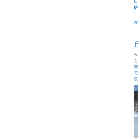
日
懐
[
2
み
も
増
で
題