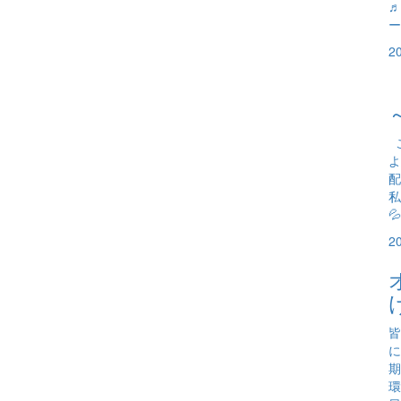
♬
ー
2
こ
よ
配
私

2
皆
に
期
環