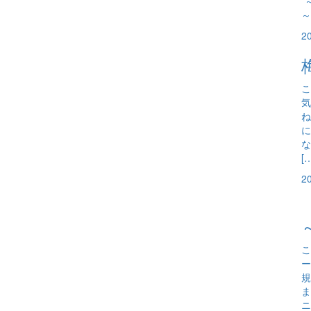
*
～
2
こ
気
ね
に
な
[
2
こ
ー
規
ま
ニ