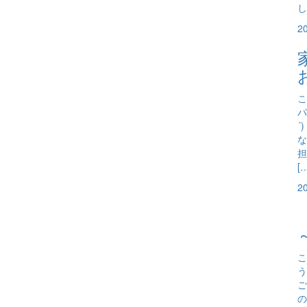
し
2
こ
パ
´
な
担
[
2
こ
う
ご
の