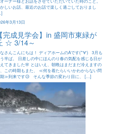
オーナー様とお話をさせていただいていた時のこと。
かしいお話、最近のお話で楽しく過ごしておりまし
…]
026年3月13日
【完成見学会】in 盛岡市東緑が
丘 ☆ 3/14～
なさんこんにちは！ ディアホームのAです(*‘∀‘) 3月も
う半ば。 日差しの中にほんのり春の気配を感じる日が
えてきました🌸 とはいえ、朝晩はまだまだ冷えますの
、この時期もまた、 ≪何を着たらいいかわからない問
期≫到来です😥 そんな季節の変わり目に、 […]