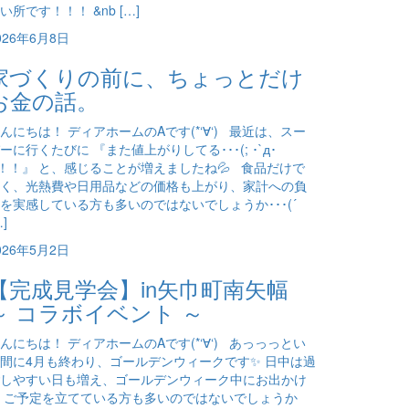
い所です！！！ &nb […]
026年6月8日
家づくりの前に、ちょっとだけ
お金の話。
んにちは！ ディアホームのAです(*‘∀‘) 最近は、スー
ーに行くたびに 『また値上がりしてる･･･(; ･`д･
)！！』 と、感じることが増えましたね💦 食品だけで
く、光熱費や日用品などの価格も上がり、家計への負
を実感している方も多いのではないでしょうか･･･(´
…]
026年5月2日
【完成見学会】in矢巾町南矢幅
～ コラボイベント ～
んにちは！ ディアホームのAです(*‘∀‘) あっっっとい
間に4月も終わり、ゴールデンウィークです✨ 日中は過
しやすい日も増え、ゴールデンウィーク中にお出かけ
 ご予定を立てている方も多いのではないでしょうか