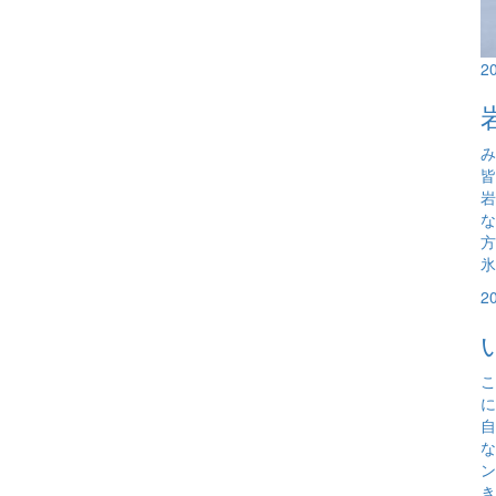
2
み
岩
な
氷
2
こ
に
自
な
ン
き