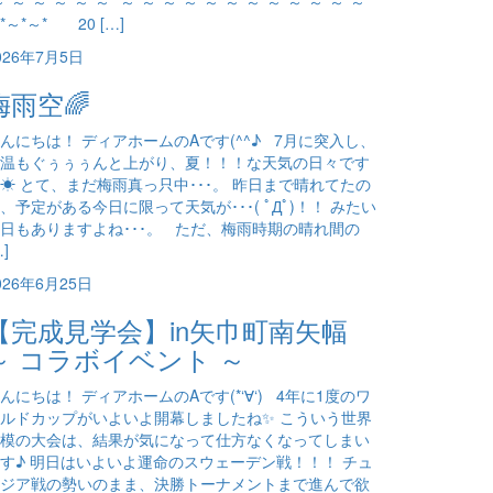
～*～*～*～*～*～* ～*～*～*～*～*～*～*～*～*～*～*～*
*～*～* 20 […]
026年7月5日
梅雨空🌈
んにちは！ ディアホームのAです(^^♪ 7月に突入し、
温もぐぅぅぅんと上がり、夏！！！な天気の日々です
☀ とて、まだ梅雨真っ只中･･･。 昨日まで晴れてたの
、予定がある今日に限って天気が･･･( ﾟДﾟ)！！ みたい
日もありますよね･･･。 ただ、梅雨時期の晴れ間の
…]
026年6月25日
【完成見学会】in矢巾町南矢幅
～ コラボイベント ～
んにちは！ ディアホームのAです(*‘∀‘) 4年に1度のワ
ルドカップがいよいよ開幕しましたね✨ こういう世界
模の大会は、結果が気になって仕方なくなってしまい
す♪ 明日はいよいよ運命のスウェーデン戦！！！ チュ
ジア戦の勢いのまま、決勝トーナメントまで進んで欲