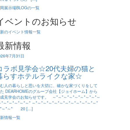
岡展示場BLOGの一覧
イベントのお知らせ
新のイベント情報一覧
最新情報
026年7月31日
コラボ見学会☆20代夫婦の猫と
暮らすホテルライクな家☆
む人の暮らしと思いを大切に、確かな家づくりをして
た DEARHOMEのグループ会社【ジョイホーム】から
成見学会のお知らせです。 ～*～*～*～*～*～*～*～*～
～*～*～*～*～*～* ～*～*～*～*～*～*～*～*～*～*～*～*
*～*～* 20 […]
新情報一覧