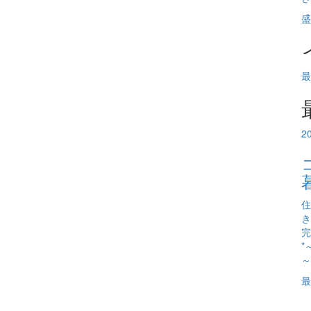
盛
最
2
住
き
完
*
～
最