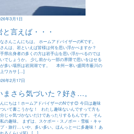
026年3月1日
岩と言えば・・・
なさんこんにちは。 ホームアドバイザーのKです。
皆さんは、岩といえば皆様は何を思い浮かべますか？
手県出身者の多くの方は岩手山を思い浮かべるのでは
いでしょうか。 少し前から一部の界隈で思いをはせる
方が多い場所は岩洞湖です。 本州一寒い盛岡市薮川の
上ワカサ […]
026年2月17日
いまさら気づいた？好き…。
んにちは！ホームアドバイザーのNです😊 今日は趣味
ついて書こうかな！ わたし趣味ないんですって方も
分じゃ気づかないだけであったりするもんです。 そん
私の趣味。 まずは、スケボー・スノボー・雪板・キャ
プ・旅行… いや、多い多い。ほんっとーに多趣味！ あ
れるくらい(笑) […]