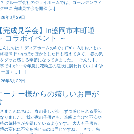
？ グループ会社のジョイホームでは、ゴールデンウィ
ク中に 完成見学会を開催 […]
026年3月29日
【完成見学会】in盛岡市本町通
～ コラボイベント ～
んにちは！ ディアホームのAです(*‘∀‘) 3月もいよい
終盤🌸 日中はぽかぽかとした日も増えてきて、 春の気
をグッと感じる季節になってきました。 そんな中、
事ですが･･･今年急に花粉症の症状に襲われています🤧
 一度くし […]
026年3月22日
オーナー様からの嬉しいお声が
け
さまこんにちは。 春の兆しが少しずつ感じられる季節
なりました。 我が家の子供達も、進級に向けて不安や
待の気持ちが交錯しているようです。 大人も子供も、
境の変化に不安を感じるのは同じですね。 さて、先