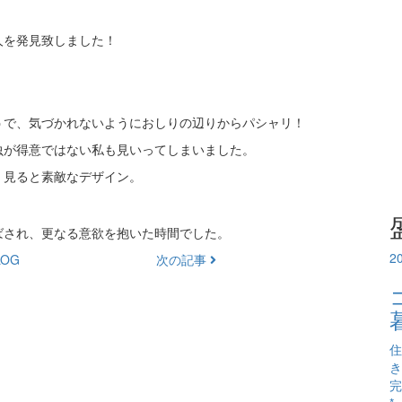
人を発見致しました！
うで、気づかれないようにおしりの辺りからパシャリ！
虫が得意ではない私も見いってしまいました。
く見ると素敵なデザイン。
ばされ、更なる意欲を抱いた時間でした。
2
OG
次の記事
住
き
完