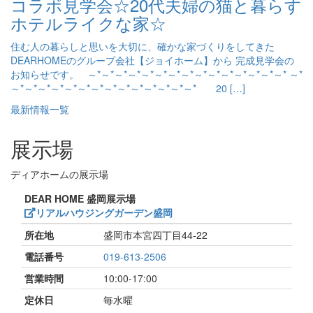
コラボ見学会☆20代夫婦の猫と暮らす
ホテルライクな家☆
住む人の暮らしと思いを大切に、確かな家づくりをしてきた
DEARHOMEのグループ会社【ジョイホーム】から 完成見学会の
お知らせです。 ～*～*～*～*～*～*～*～*～*～*～*～*～*～*～* ～*
～*～*～*～*～*～*～*～*～*～*～*～*～*～* 20 […]
最新情報一覧
展示場
ディアホームの展示場
DEAR HOME 盛岡展示場
リアルハウジングガーデン盛岡
所在地
盛岡市本宮四丁目44-22
電話番号
019-613-2506
営業時間
10:00-17:00
定休日
毎水曜