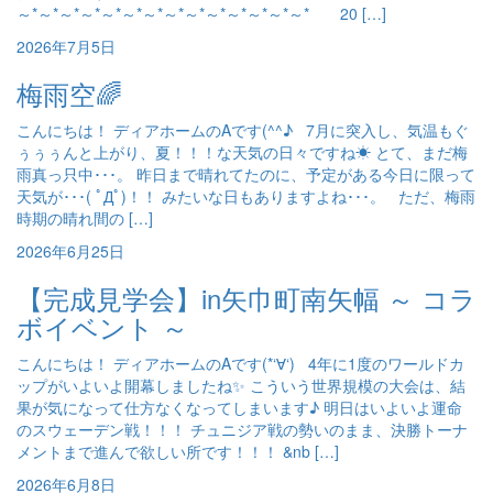
～*～*～*～*～*～*～*～*～*～*～*～*～*～* 20 […]
2026年7月5日
梅雨空🌈
こんにちは！ ディアホームのAです(^^♪ 7月に突入し、気温もぐ
ぅぅぅんと上がり、夏！！！な天気の日々ですね☀ とて、まだ梅
雨真っ只中･･･。 昨日まで晴れてたのに、予定がある今日に限って
天気が･･･( ﾟДﾟ)！！ みたいな日もありますよね･･･。 ただ、梅雨
時期の晴れ間の […]
2026年6月25日
【完成見学会】in矢巾町南矢幅 ～ コラ
ボイベント ～
こんにちは！ ディアホームのAです(*‘∀‘) 4年に1度のワールドカ
ップがいよいよ開幕しましたね✨ こういう世界規模の大会は、結
果が気になって仕方なくなってしまいます♪ 明日はいよいよ運命
のスウェーデン戦！！！ チュニジア戦の勢いのまま、決勝トーナ
メントまで進んで欲しい所です！！！ &nb […]
2026年6月8日