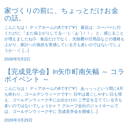
家づくりの前に、ちょっとだけお金
の話。
こんにちは！ ディアホームのAです(*‘∀‘) 最近は、スーパーに行
くたびに 『また値上がりしてる･･･(; ･`д･´)！！』 と、感じること
が増えましたね💦 食品だけでなく、光熱費や日用品などの価格も
上がり、家計への負担を実感している方も多いのではないでしょ
うか･･･(´ […]
2026年5月2日
【完成見学会】in矢巾町南矢幅 ～ コラ
ボイベント ～
こんにちは！ ディアホームのAです(*‘∀‘) あっっっという間に4月
も終わり、ゴールデンウィークです✨ 日中は過ごしやすい日も増
え、ゴールデンウィーク中にお出かけの ご予定を立てている方も
多いのではないでしょうか♬？ グループ会社のジョイホームで
は、ゴールデンウィーク中に 完成見学会を開催 […]
2026年3月29日