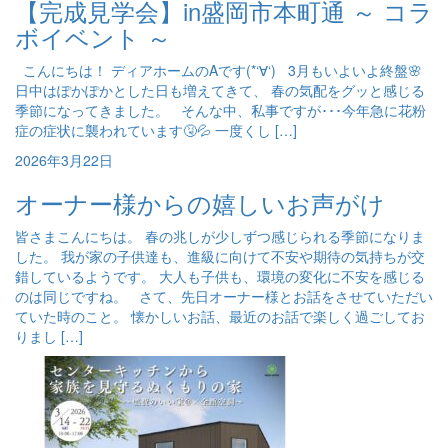
【完成見学会】in盛岡市本町通 ～ コラ
ボイベント ～
こんにちは！ ディアホームのAです(*‘∀‘) 3月もいよいよ終盤🌸
日中はぽかぽかとした日も増えてきて、 春の気配をグッと感じる
季節になってきました。 そんな中、私事ですが･･･今年急に花粉
症の症状に襲われています🤧💦 一度くし […]
2026年3月22日
オーナー様からの嬉しいお声がけ
皆さまこんにちは。 春の兆しが少しずつ感じられる季節になりま
した。 我が家の子供達も、進級に向けて不安や期待の気持ちが交
錯しているようです。 大人も子供も、環境の変化に不安を感じる
のは同じですね。 さて、先日オーナー様とお話をさせていただい
ていた時のこと。 懐かしいお話、最近のお話で楽しく過ごしてお
りまし […]