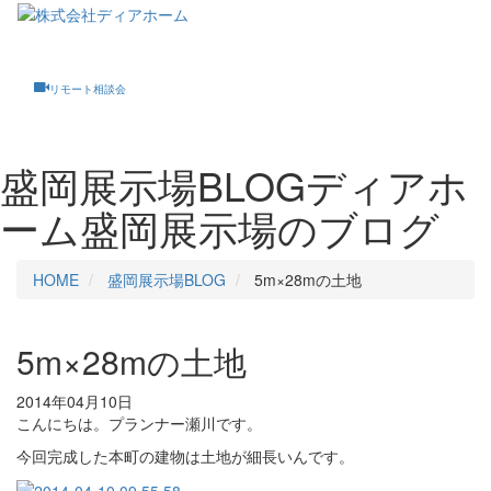
Toggle
navigati
リモート相談会
盛岡展示場BLOG
ディアホ
ーム盛岡展示場のブログ
HOME
盛岡展示場BLOG
5m×28mの土地
5m×28mの土地
2014年04月10日
こんにちは。プランナー瀬川です。
今回完成した本町の建物は土地が細長いんです。